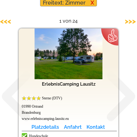
Freitext: Zimmer
X
Hundefreundliche Campingplätze
<<<
>>>
1 von 24
ErlebnisCamping Lausitz
Sterne (DTV)
01990 Ortrand
Brandenburg
www.erlebniscamping-lausitz.eu
Platzdetails
Anfahrt
Kontakt
Hundeschule