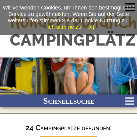
Wir verwenden Cookies, um Ihnen den bestmöglichen
Service zu gewährleisten. Wenn Sie auf der Seite
weitersurfen stimmen Sie der Cookie-Nutzung zu.
Ich stimme zu
[X]
Schnellsuche
24 Campingplätze gefunden:
Bach
Fluss
Meer
Gebirge
See
Wald/Wiesen
Stadtnah
Ganzjährig geöffnet