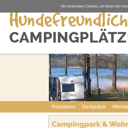
Wir verwenden Cookies, um Ihnen den best
Platzdaten
Stellplätze
Mietob
Campingpark & Wohnm