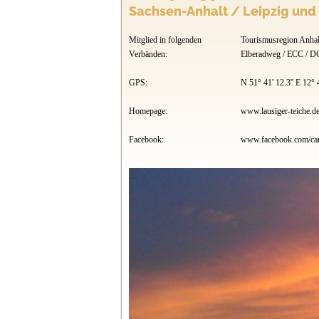
Sachsen-Anhalt / Leipzig un
Mitglied in folgenden
Tourismusregion Anhal
Verbänden:
Elberadweg / ECC / 
GPS:
N 51° 41' 12.3'' E 12° 4
Homepage:
www.lausiger-teiche.d
Facebook:
www.facebook.com/camp