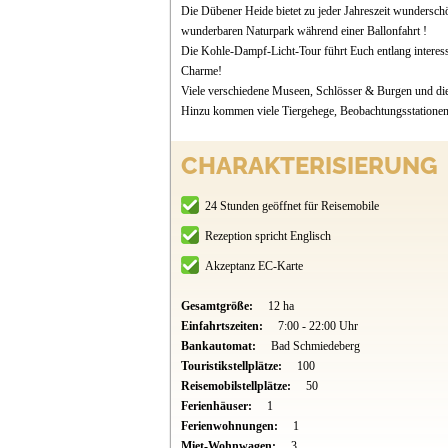
Die Dübener Heide bietet zu jeder Jahreszeit wundersch
wunderbaren Naturpark während einer Ballonfahrt !
Die Kohle-Dampf-Licht-Tour führt Euch entlang interess
Charme!
Viele verschiedene Museen, Schlösser & Burgen und die
Hinzu kommen viele Tiergehege, Beobachtungsstationen,
CHARAKTERISIERUNG
24 Stunden geöffnet für Reisemobile
Rezeption spricht Englisch
Akzeptanz EC-Karte
Gesamtgröße:
12 ha
Einfahrtszeiten:
7:00 - 22:00 Uhr
Bankautomat:
Bad Schmiedeberg
Touristikstellplätze:
100
Reisemobilstellplätze:
50
Ferienhäuser:
1
Ferienwohnungen:
1
Miet-Wohnwagen:
3