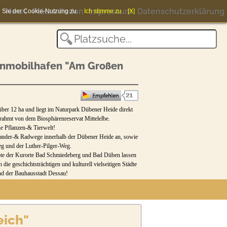
News
Plätze finden
Impressum
Datenschutzerklärung
en Sie der Cookie-Nutzung zu.
Ich stimme zu
[X]
nmobilhafen "Am Großen
 über 12 ha und liegt im Naturpark Dübener Heide direkt
rahmt von dem Biosphärenreservat Mittelelbe.
ene Pflanzen-& Tierwelt!
 Wander-& Radwege innerhalb der Dübener Heide an, sowie
g und der Luther-Pilger-Weg.
ote der Kurorte Bad Schmiedeberg und Bad Düben lassen
 die geschichtsträchtigen und kulturell vielseitigen Städte
und der Bauhausstadt Dessau!
eich"