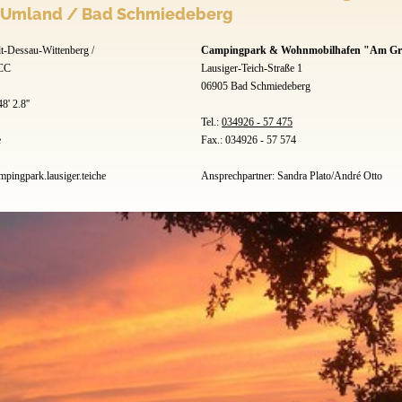
d Umland / Bad Schmiedeberg
t-Dessau-Wittenberg /
Campingpark & Wohnmobilhafen "Am Gro
DCC
Lausiger-Teich-Straße 1
06905 Bad Schmiedeberg
8' 2.8''
Tel.:
034926 - 57 475
e
Fax.: 034926 - 57 574
ingpark.lausiger.teiche
Ansprechpartner: Sandra Plato/André Otto