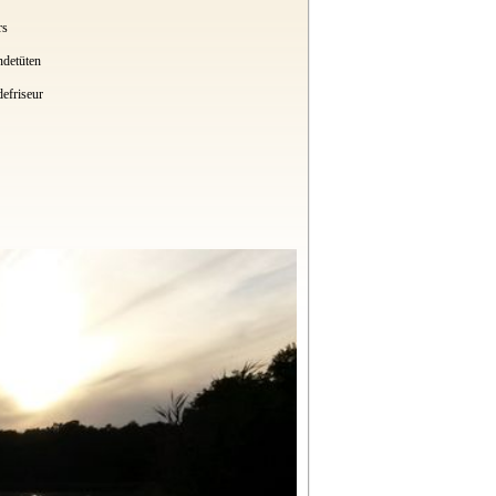
rs
ndetüten
efriseur