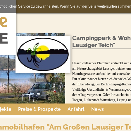
möglichen Service zu gewährleisten. Wenn Sie auf der Seite weitersurfen stimm
Campingpark & Woh
Lausiger Teich"
Unser idyllisches Plätzchen erstreckt sich
am Naturschutzgebiet Lausiger Teiche, um
Naturbegeisterte stoßen hier auf eine selt
Für Aktivurlauber bieten sich die vielen
der Elberadweg, der Berlin-Leipzig-Radwe
Vielfältige Gesundheits-& Wellnessangeb
den Alltag vergessen. Oder Ihr taucht ein in
Torgau, Lutherstadt Wittenberg, Leipzig 
jekte
Preise & Prospekte
Anfahrt
News
obilhafen "Am Großen Lausiger T