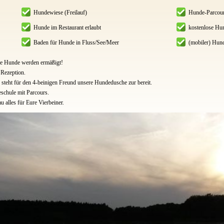
Hundewiese (Freilauf)
Hunde-Parcou
Hunde im Restaurant erlaubt
kostenlose Hu
Baden für Hunde in Fluss/See/Meer
(mobiler) Hund
ere Hunde werden ermäßigt!
 Rezeption.
steht für den 4-beinigen Freund unsere Hundedusche zur bereit.
eschule mit Parcours.
 alles für Eure Vierbeiner.