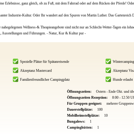
öne Erlebnisse, ganz gleich, ob zu Fuß, mit dem Fahrrad oder auf dem Rücken der Pferde! Oder 
anter Industrie-Kultur. Oder Ihr wandert auf den Spuren von Martin Luther. Das Gartenreich 
 nahegelegenen Wellness-& Theapieangebote sind nicht nur an Schlecht-Wetter-Tagen ein lohne
 Ausstellungen und Führungen. - Natur, Kur & Kultur pur -
Spezielle Plätze für Spätanreisende
Wintercampin
Akzeptanz Mastercard
Akzeptanz Vis
Familienfreundlicher Campingplatz
Hunde erlaubt
Öffnungszeiten:
Ostern - Ende Okt. und üb
Öffnungszeiten Rezeption:
8:00 - 12:50 U
Für Gruppen geeignet:
mehrere Gruppenwi
Dauerstellplätze:
100
Mobilheimstellplätze:
10
Bungalows:
1
Campinghütten:
1