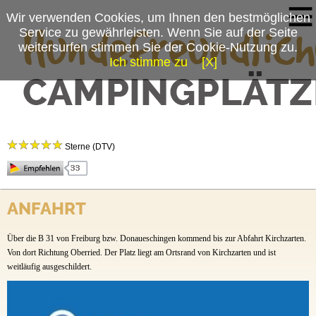
Wir verwenden Cookies, um Ihnen den bestmöglichen
Service zu gewährleisten. Wenn Sie auf der Seite
weitersurfen stimmen Sie der Cookie-Nutzung zu.
Ich stimme zu
[X]
Campingplatzmenü
Camping Kirchzarten
Platzdaten
Sterne (DTV)
Preise & Prospekte
Anfahrt
Camping Kirchzarten
ANFAHRT
News
Dietenbacher Str. 17
79199 Kirchzarten
Über die B 31 von Freiburg bzw. Donaueschingen kommend bis zur Abfahrt Kirchzarten.
Tel.:
Von dort Richtung Oberried. Der Platz liegt am Ortsrand von Kirchzarten und ist
07661 / 9040910
weitläufig ausgeschildert.
Ansprechpartner: Jens Ziegler
Buchungsformular:
www.camping-kirchzarten.de/de/buchen/