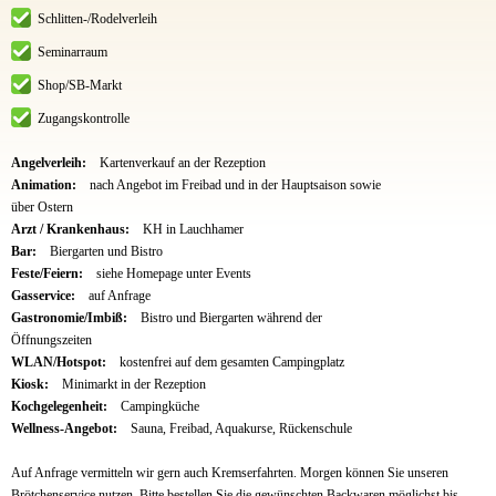
Schlitten-/Rodelverleih
Seminarraum
Shop/SB-Markt
Zugangskontrolle
Angelverleih:
Kartenverkauf an der Rezeption
Animation:
nach Angebot im Freibad und in der Hauptsaison sowie
über Ostern
Arzt / Krankenhaus:
KH in Lauchhamer
Bar:
Biergarten und Bistro
Feste/Feiern:
siehe Homepage unter Events
Gasservice:
auf Anfrage
Gastronomie/Imbiß:
Bistro und Biergarten während der
Öffnungszeiten
WLAN/Hotspot:
kostenfrei auf dem gesamten Campingplatz
Kiosk:
Minimarkt in der Rezeption
Kochgelegenheit:
Campingküche
Wellness-Angebot:
Sauna, Freibad, Aquakurse, Rückenschule
Auf Anfrage vermitteln wir gern auch Kremserfahrten. Morgen können Sie unseren
Brötchenservice nutzen. Bitte bestellen Sie die gewünschten Backwaren möglichst bis