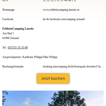
GPS:
51°22`22.3"N, 13°46`46.1"E
Homepage:
www.erlebniscamping-lausitz.eu
Facebook:
de-de.facebook.com/camping.ortrand/
ErlebnisCamping Lausitz
Am Bad 1
01990 Ortrand
Tel.:
035755/ 55 35 09
Ansprechpartner: Karlheinz Philipp/Silke Philipp
Buchungsformular:
booking.maxcamping.de/de/ferienpark-dresden/1?aid=7f1bc0d5-46d3-42f1-a7c0-2db150d1d8fe
Jetzt buchen