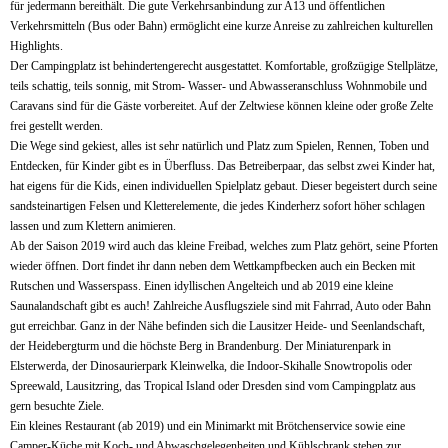
für jedermann bereithält. Die gute Verkehrsanbindung zur A13 und öffentlichen
Verkehrsmitteln (Bus oder Bahn) ermöglicht eine kurze Anreise zu zahlreichen kulturellen
Highlights.
Der Campingplatz ist behindertengerecht ausgestattet. Komfortable, großzügige Stellplätze,
teils schattig, teils sonnig, mit Strom- Wasser- und Abwasseranschluss Wohnmobile und
Caravans sind für die Gäste vorbereitet. Auf der Zeltwiese können kleine oder große Zelte
frei gestellt werden.
Die Wege sind gekiest, alles ist sehr natürlich und Platz zum Spielen, Rennen, Toben und
Entdecken, für Kinder gibt es in Überfluss. Das Betreiberpaar, das selbst zwei Kinder hat,
hat eigens für die Kids, einen individuellen Spielplatz gebaut. Dieser begeistert durch seine
sandsteinartigen Felsen und Kletterelemente, die jedes Kinderherz sofort höher schlagen
lassen und zum Klettern animieren.
Ab der Saison 2019 wird auch das kleine Freibad, welches zum Platz gehört, seine Pforten
wieder öffnen. Dort findet ihr dann neben dem Wettkampfbecken auch ein Becken mit
Rutschen und Wasserspass. Einen idyllischen Angelteich und ab 2019 eine kleine
Saunalandschaft gibt es auch! Zahlreiche Ausflugsziele sind mit Fahrrad, Auto oder Bahn
gut erreichbar. Ganz in der Nähe befinden sich die Lausitzer Heide- und Seenlandschaft,
der Heidebergturm und die höchste Berg in Brandenburg. Der Miniaturenpark in
Elsterwerda, der Dinosaurierpark Kleinwelka, die Indoor-Skihalle Snowtropolis oder
Spreewald, Lausitzring, das Tropical Island oder Dresden sind vom Campingplatz aus
gern besuchte Ziele.
Ein kleines Restaurant (ab 2019) und ein Minimarkt mit Brötchenservice sowie eine
Camper-Küche mit Koch- und Abwaschgelegenheiten und Kühlschrank stehen zur