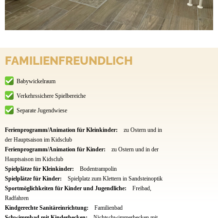
FAMILIENFREUNDLICH
Babywickelraum
Verkehrssichere Spielbereiche
Separate Jugendwiese
Ferienprogramm/Animation für Kleinkinder:
zu Ostern und in
der Hauptsaison im Kidsclub
Ferienprogramm/Animation für Kinder:
zu Ostern und in der
Hauptsaison im Kidsclub
Spielplätze für Kleinkinder:
Bodentrampolin
Spielplätze für Kinder:
Spielplatz zum Klettern in Sandsteinoptik
Sportmöglichkeiten für Kinder und Jugendliche:
Freibad,
Radfahren
Kindgerechte Sanitäreinrichtung:
Familienbad
Schwimmbad mit Kinderbecken:
Nichtschwimmerbecken mit