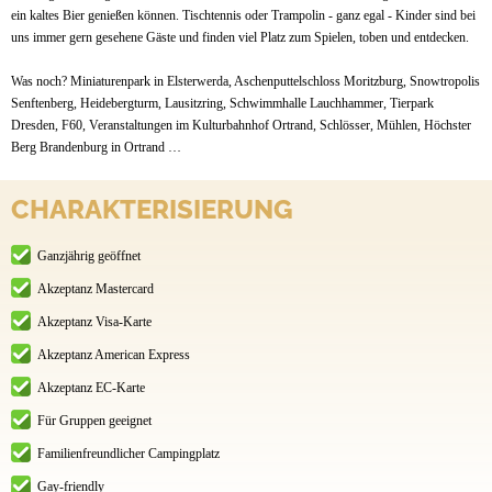
ein kaltes Bier genießen können. Tischtennis oder Trampolin - ganz egal - Kinder sind bei
uns immer gern gesehene Gäste und finden viel Platz zum Spielen, toben und entdecken.
Was noch? Miniaturenpark in Elsterwerda, Aschenputtelschloss Moritzburg, Snowtropolis
Senftenberg, Heidebergturm, Lausitzring, Schwimmhalle Lauchhammer, Tierpark
Dresden, F60, Veranstaltungen im Kulturbahnhof Ortrand, Schlösser, Mühlen, Höchster
Berg Brandenburg in Ortrand …
CHARAKTERISIERUNG
Ganzjährig geöffnet
Akzeptanz Mastercard
Akzeptanz Visa-Karte
Akzeptanz American Express
Akzeptanz EC-Karte
Für Gruppen geeignet
Familienfreundlicher Campingplatz
Gay-friendly