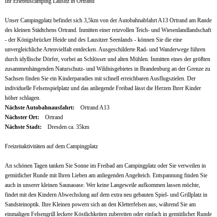
Ihr Erlebniscamping Lausitz in Ortrand
Unser Campingplatz befindet sich 3,5km von der Autobahnabfahrt A13 Ortrand am Rande
des kleinen Städtchens Ortrand. Inmitten einer reizvollen Teich- und Wiesenlandlandschaft
- der Königsbrücker Heide und des Lausitzer Seenlands - können Sie die eine
unvergleichliche Artenvielfalt entdecken. Ausgeschilderte Rad- und Wanderwege führen
durch idyllische Dörfer, vorbei an Schlösser und alten Mühlen. Inmitten eines der größten
zusammenhängenden Naturschutz- und Wildnisgebietes in Brandenburg an der Grenze zu
Sachsen finden Sie ein Kinderparadies mit schnell erreichbaren Ausflugszielen. Der
individuelle Felsenspielplatz und das anliegende Freibad lässt die Herzen Ihrer Kinder
höher schlagen.
Nächste Autobahnausfahrt:
Ortrand A13
Nächster Ort:
Ortrand
Nächste Stadt:
Dresden ca. 35km
Freizeitaktivitäten auf dem Campingplatz
An schönen Tagen tanken Sie Sonne im Freibad am Campingplatz oder Sie verweilen in
gemütlicher Runde mit Ihren Lieben am anliegenden Angelteich. Entspannung finden Sie
auch in unserer kleinen Saunaoase. Wer keine Langeweile aufkommen lassen möchte,
findet mit den Kindern Abwechslung auf dem extra neu gebauten Spiel- und Grillplatz in
Sandsteinoptik. Ihre Kleinen powern sich an den Kletterfelsen aus, während Sie am
einmaligen Felsengrill leckere Köstlichkeiten zubereiten oder einfach in gemütlicher Runde