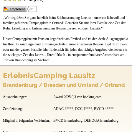
Sterne (DTV)
Stellplätze
Mietobjekte
„Wir begrüßen Sie ganz herzlich beim Erlebniscamping Lausitz – unserem liebevoll und
familiär geführten Campingplatz in Ortrand. Genießen Sie mit Ihrer Familie eine Zeit der
Preise & Prospekte
Ruhe, Erholung und Entspannung im Herzen unserer schönen Lausitz.“
Anfahrt
Unser Campingplatz mit Pension liegt direkt am Freibad und ist der ideale Ausgangspunkt
für Ihren Erkundungs- und Erholungsurlaub in unserer schönen Region. Egal ob zu zweit
oder mit der ganzen Familie, hier findet sich für jeden das richtige Angebot. Genießen Sie
die wichtigste Zeit des Jahres – Ihren Urlaub - in entspannter familiärer Atmosphäre am
Tor von Brandenburg zu Sachsen.
ErlebnisCamping Lausitz
Brandenburg / Dresden und Umland / Ortrand
Auszeichnungen:
Award 2025 9,3 von booking.com
Zertifizierung:
ADAC 4****, DCC 4****, BVCD 4****
Mitglied in folgenden Verbänden:
BVCD Brandenburg, DEHOGA Brandenburg