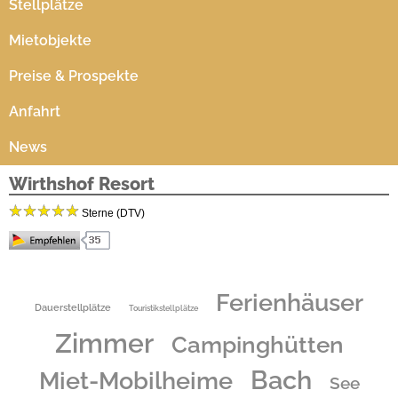
Stellplätze
Mietobjekte
Preise & Prospekte
Anfahrt
News
Wirthshof Resort
Sterne (DTV)
In unserem 4-Sterne-Hotel und 5-Sterne-Campingplatz bietet der Wirthshof alles, was das
Herz begehrt. Ob für einen Urlaub zu Zweit oder für die ganze Familie bietet der
Ferienhäuser
Wirthshof für Jedermann viel Abwechslung und tolle Freizeitmöglichkeiten.
Dauerstellplätze
Touristikstellplätze
Unsere Saunalandschaft und der Massagebereich laden zum Entspannen und Relaxen ein.
Das individuelle und abwechslungsreiche Bewegungsangebot unter professioneller
Zimmer
Campinghütten
Anleitung wie z.B: QiGong, Wohlfühlgymnastik oder Yoga findet täglich statt. Für die
kleinen Gäste hält der Wirthshof ein spannendes und spaßiges Programm bereit. Für
Bach
Miet-Mobilheime
schlechtes Wetter steht unseren kleinen Gästen eine Indoor-Spielscheune zur Verfügung.
See
Durch die zentrale Lage in der Bodenseeregion ist der Wirthshof der ideale