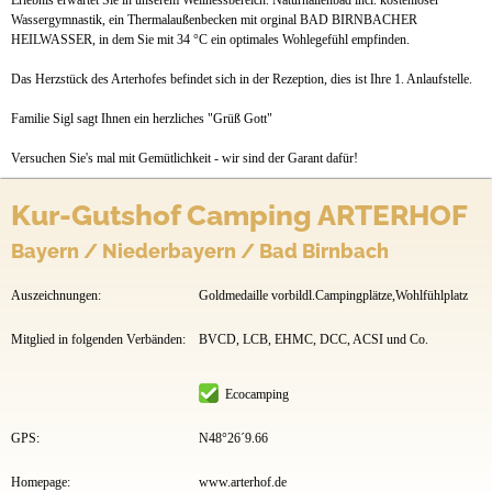
Erlebnis erwartet Sie in unserem Wellnessbereich. Naturhallenbad incl. kostenloser
Wassergymnastik, ein Thermalaußenbecken mit orginal BAD BIRNBACHER
HEILWASSER, in dem Sie mit 34 °C ein optimales Wohlegefühl empfinden.
Das Herzstück des Arterhofes befindet sich in der Rezeption, dies ist Ihre 1. Anlaufstelle.
Familie Sigl sagt Ihnen ein herzliches "Grüß Gott"
Versuchen Sie's mal mit Gemütlichkeit - wir sind der Garant dafür!
Kur-Gutshof Camping ARTERHOF
Bayern / Niederbayern / Bad Birnbach
Auszeichnungen:
Goldmedaille vorbildl.Campingplätze,Wohlfühlplatz
Mitglied in folgenden Verbänden:
BVCD, LCB, EHMC, DCC, ACSI und Co.
Ecocamping
GPS:
N48°26´9.66
Homepage:
www.arterhof.de