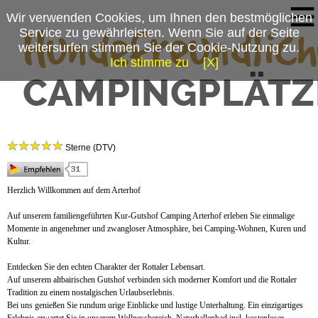
Wir verwenden Cookies, um Ihnen den bestmöglichen
Service zu gewährleisten. Wenn Sie auf der Seite
weitersurfen stimmen Sie der Cookie-Nutzung zu.
Ich stimme zu
[X]
Campingplatzmenü
Kur-Gutshof Camping ARTERHOF
Platzdaten
Sterne (DTV)
Anfahrt
News
Herzlich Willkommen auf dem Arterhof
Auf unserem familiengeführten Kur-Gutshof Camping Arterhof erleben Sie einmalige
Momente in angenehmer und zwangloser Atmosphäre, bei Camping-Wohnen, Kuren und
Kultur.
Entdecken Sie den echten Charakter der Rottaler Lebensart.
Auf unserem altbairischen Gutshof verbinden sich moderner Komfort und die Rottaler
Tradition zu einem nostalgischen Urlaubserlebnis.
Bei uns genießen Sie rundum urige Einblicke und lustige Unterhaltung. Ein einzigartiges