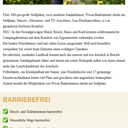
Über 100 qm-große Stellplätze, zwei moderne Sanitärhäuser, Privat-Badezimmer direkt am
Stellplatz, Wasser-, Abwasser- und TV-Anschluss, Gas-Direktanschluss, u.v.m.
garantieren höchsten Komfort.
NEU: In den Nostalgiewägen Maral, Reserl, Hansi und Karli können wildromantische
Campingabenteuer mit dem Komfort von Appartements verbunden werden.
Die beiden Waschhäuser sind mit vielen Extras ausgestattet. Hell und freundlich
versprühen Sie sofort beim Eintreten einen wohligen Charakter.
Im stilechten, rustikalen Landlook kommt auch das neueste und erst kürzlich in Betrieb
genommene Sanitärgebäude daher und betont mit seiner Holzoptik außen wie innen einmal
mehr das Gutshofambiente des Arterhofs.
9 Mietbäder, ein Kleinkindbad mit Wanne, eine Hundedusche und 17 geräumige
Einzelwaschkabinen bieten viel Platz und gewähren eine angenehme Intimsphäre.
Zudem besteht die Möglichkeit von Privat-Badezimmern direkt am Stellplatz.
BARRIEREFREI
Dusch- und Toilettenräume barrierefrei
Wesentliche Wege barrierefrei