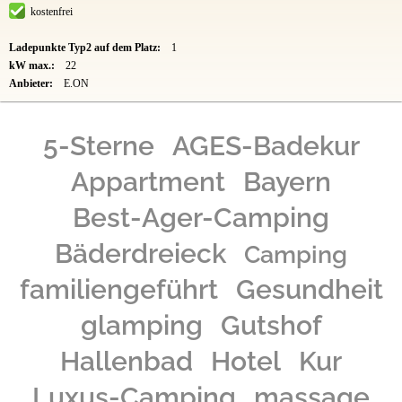
kostenfrei
Ladepunkte Typ2 auf dem Platz:
1
kW max.:
22
Anbieter:
E.ON
5-Sterne
AGES-Badekur
Appartment
Bayern
Best-Ager-Camping
Bäderdreieck
Camping
familiengeführt
Gesundheit
glamping
Gutshof
Hallenbad
Hotel
Kur
Luxus-Camping
massage