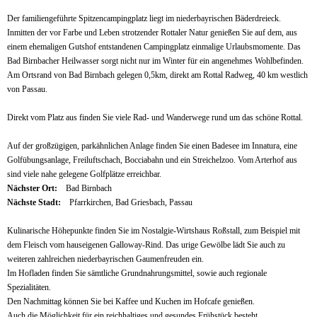
Der familiengeführte Spitzencampingplatz liegt im niederbayrischen Bäderdreieck.
Inmitten der vor Farbe und Leben strotzender Rottaler Natur genießen Sie auf dem, aus
einem ehemaligen Gutshof entstandenen Campingplatz einmalige Urlaubsmomente. Das
Bad Birnbacher Heilwasser sorgt nicht nur im Winter für ein angenehmes Wohlbefinden.
Am Ortsrand von Bad Birnbach gelegen 0,5km, direkt am Rottal Radweg, 40 km westlich
von Passau.
Direkt vom Platz aus finden Sie viele Rad- und Wanderwege rund um das schöne Rottal.
Auf der großzügigen, parkähnlichen Anlage finden Sie einen Badesee im Innatura, eine
Golfübungsanlage, Freiluftschach, Bocciabahn und ein Streichelzoo. Vom Arterhof aus
sind viele nahe gelegene Golfplätze erreichbar.
Nächster Ort:
Bad Birnbach
Nächste Stadt:
Pfarrkirchen, Bad Griesbach, Passau
Kulinarische Höhepunkte finden Sie im Nostalgie-Wirtshaus Roßstall, zum Beispiel mit
dem Fleisch vom hauseigenen Galloway-Rind. Das urige Gewölbe lädt Sie auch zu
weiteren zahlreichen niederbayrischen Gaumenfreuden ein.
Im Hofladen finden Sie sämtliche Grundnahrungsmittel, sowie auch regionale
Spezialitäten.
Den Nachmittag können Sie bei Kaffee und Kuchen im Hofcafe genießen.
Auch die Möglichkeit für ein reichhaltiges und gesundes Frühstück besteht.