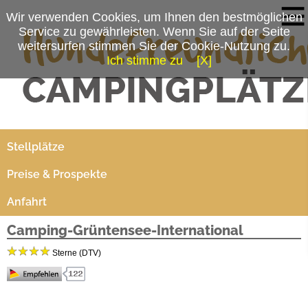
Wir verwenden Cookies, um Ihnen den bestmöglichen
Service zu gewährleisten. Wenn Sie auf der Seite
weitersurfen stimmen Sie der Cookie-Nutzung zu.
Ich stimme zu
[X]
Campingplatzmenü
Platzdaten
Stellplätze
Preise & Prospekte
Anfahrt
Camping-Grüntensee-International
Sterne (DTV)
Dein Allgäu Erlebnis mit Gipfelglück und Badespaß in der grandiosen Bergwelt des
Oberallgäus. Zwischen Oberstdorf und den Königsschlössern liegt direkt am