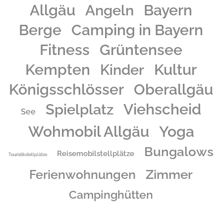
Allgäu
Angeln
Bayern
Grüntenseeufer mit großer Spiel- und Liegewiese der idyllische, großzügige Camping-
Grüntensee-International, ideal für Sommer- und Wintercamping geeignet.
Berge
Camping in Bayern
Fitness
Grüntensee
Kempten
Kinder
Kultur
Königsschlösser
Oberallgäu
Spielplatz
Viehscheid
See
Wohmobil Allgäu
Yoga
Bungalows
Reisemobilstellplätze
Touristikstellplätze
Zimmer
Ferienwohnungen
Campinghütten