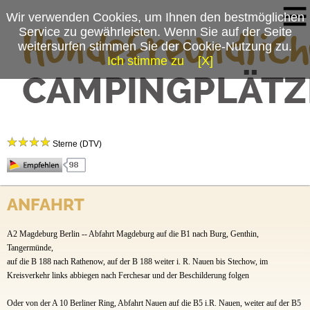
Wir verwenden Cookies, um Ihnen den bestmöglichen
Service zu gewährleisten. Wenn Sie auf der Seite
weitersurfen stimmen Sie der Cookie-Nutzung zu.
Ich stimme zu
[X]
Campingplatzmenü
Camping- & Ferienpark Buntspecht
Platzdaten
Sterne (DTV)
Stellplätze
Mietobjekte
Der 4 Sterne Superior Camping und Ferienpark liegt eingebettet zwischen herrlichen
märkischen Wäldern und dem Ferchesarer-Hohennauener See, im Herzen des Naturparks
ANFAHRT
Preise & Prospekte
Westhavelland. - Dem größten Naturpark des Landes Brandenburg.
Hier leben noch viele vom aussterben bedrohte Tierarten, wie z. B. die Großtrappe. Eine
Anfahrt
A2 Magdeburg Berlin -- Abfahrt Magdeburg auf die B1 nach Burg, Genthin,
Bootsfahrt auf dem See oder eine Radtour auf gut ausgebauten Radwegen durch das
Umland, ist ein Erlebnis besonderer Art. Der Naturpark wurde zum 1. Sternepark
Tangermünde,
News
Deutschlands erklärt, da bei klarer Witterung die Sterne, wie auch die Milchstraße mit
auf die B 188 nach Rathenow, auf der B 188 weiter i. R. Nauen bis Stechow, im
bloßen Augen wunderbar zum greifen nah erscheinen. Im August und September - In der
Kreisverkehr links abbiegen nach Ferchesar und der Beschilderung folgen
Zeit der Perseiden - sind unzählige Sternschnuppen sichtbar.
Mit dem Brandenburg Ticket ist eine o,5 Stündige preiswerte Fahrt zum HBHF. Berlin
Oder von der A 10 Berliner Ring, Abfahrt Nauen auf die B5 i.R. Nauen, weiter auf der B5