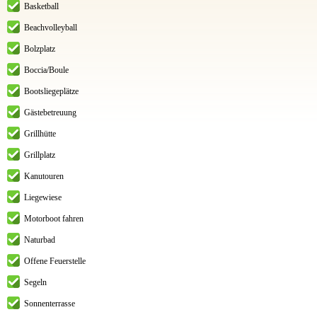
Basketball
Beachvolleyball
Bolzplatz
Boccia/Boule
Bootsliegeplätze
Gästebetreuung
Grillhütte
Grillplatz
Kanutouren
Liegewiese
Motorboot fahren
Naturbad
Offene Feuerstelle
Segeln
Sonnenterrasse