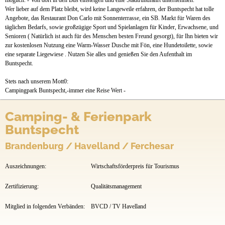
möglich. - Von dort in den Bus einsteigen und eine Stadtrundfahrt unternehmen.
Wer lieber auf dem Platz bleibt, wird keine Langeweile erfahren, der Buntspecht hat tolle
Angebote, das Restaurant Don Carlo mit Sonnenterrasse, ein SB. Markt für Waren des
täglichen Bedarfs, sowie großzügige Sport und Spielanlagen für Kinder, Erwachsene, und
Senioren ( Natürlich ist auch für des Menschen besten Freund gesorgt), für Ihn bieten wir
zur kostenlosen Nutzung eine Warm-Wasser Dusche mit Fön, eine Hundetoilette, sowie
eine separate Liegewiese . Nutzen Sie alles und genießen Sie den Aufenthalt im
Buntspecht.
Stets nach unserem Mott0:
Campingpark Buntspecht,-immer eine Reise Wert -
Camping- & Ferienpark
Buntspecht
Brandenburg / Havelland / Ferchesar
Auszeichnungen:
Wirtschaftsförderpreis für Tourismus
Zertifizierung:
Qualitätsmanagement
Mitglied in folgenden Verbänden:
BVCD / TV Havelland