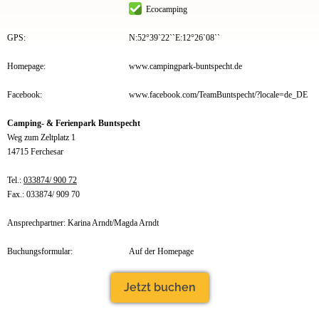
Ecocamping
GPS:
N:52°39`22``E:12°26`08``
Homepage:
www.campingpark-buntspecht.de
Facebook:
www.facebook.com/TeamBuntspecht/?locale=de_DE
Camping- & Ferienpark Buntspecht
Weg zum Zeltplatz 1
14715 Ferchesar
Tel.:
033874/ 900 72
Fax.: 033874/ 909 70
Ansprechpartner: Karina Arndt/Magda Arndt
Buchungsformular:
Auf der Homepage
Jetzt buchen