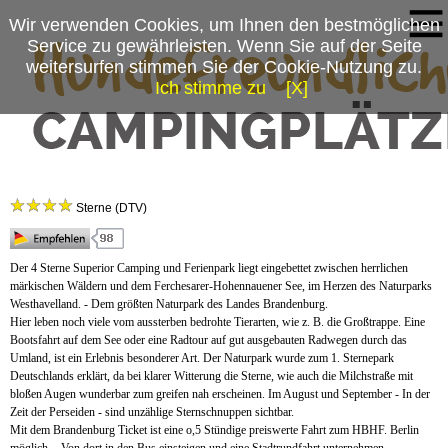
Wir verwenden Cookies, um Ihnen den bestmöglichen
Service zu gewährleisten. Wenn Sie auf der Seite
weitersurfen stimmen Sie der Cookie-Nutzung zu.
Ich stimme zu
[X]
Campingplatzmenü
Camping- & Ferienpark Buntspecht
Platzdaten
Sterne (DTV)
Stellplätze
Mietobjekte
Der 4 Sterne Superior Camping und Ferienpark liegt eingebettet zwischen herrlichen
märkischen Wäldern und dem Ferchesarer-Hohennauener See, im Herzen des Naturparks
Preise & Prospekte
Westhavelland. - Dem größten Naturpark des Landes Brandenburg.
Hier leben noch viele vom aussterben bedrohte Tierarten, wie z. B. die Großtrappe. Eine
Anfahrt
Bootsfahrt auf dem See oder eine Radtour auf gut ausgebauten Radwegen durch das
Umland, ist ein Erlebnis besonderer Art. Der Naturpark wurde zum 1. Sternepark
News
Deutschlands erklärt, da bei klarer Witterung die Sterne, wie auch die Milchstraße mit
bloßen Augen wunderbar zum greifen nah erscheinen. Im August und September - In der
Zeit der Perseiden - sind unzählige Sternschnuppen sichtbar.
Mit dem Brandenburg Ticket ist eine o,5 Stündige preiswerte Fahrt zum HBHF. Berlin