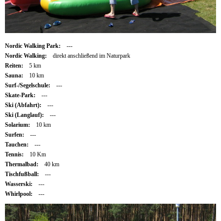
Nordic Walking Park:
---
Nordic Walking:
direkt anschließend im Naturpark
Reiten:
5 km
Sauna:
10 km
Surf-/Segelschule:
---
Skate-Park:
---
Ski (Abfahrt):
---
Ski (Langlauf):
---
Solarium:
10 km
Surfen:
---
Tauchen:
---
Tennis:
10 Km
Thermalbad:
40 km
Tischfußball:
---
Wasserski:
---
Whirlpool:
---