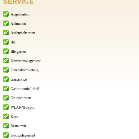
SERVICE
Angelverleih
Animation
Aufenthaltsraum
Bar
Biergarten
Umweltmanagement
Fahrradvermietung
Gasservice
Gastronomie/Imbiß
Gruppenraum
WLAN/Hotspot
Kiosk
Restaurant
Kochgelegenheit