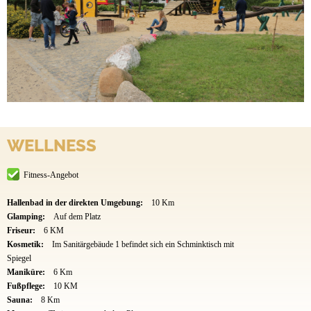
WELLNESS
Fitness-Angebot
Hallenbad in der direkten Umgebung:
10 Km
Glamping:
Auf dem Platz
Friseur:
6 KM
Kosmetik:
Im Sanitärgebäude 1 befindet sich ein Schminktisch mit
Spiegel
Maniküre:
6 Km
Fußpflege:
10 KM
Sauna:
8 Km