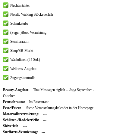
Nachtwächter
Nordic Walking Stöckeverleih
Schankstube
(Segel-)Boot-Vermietung
Seminarraum
Shop/SB-Markt
Wachdienst (24 Std.)
Wellness-Angebot
Zugangskontrolle
Beauty-Angebot:
Thai Massagen täglich -- Joga September -
Oktober
Fernsehraum:
Im Restaurant
Feste/Feiern:
Siehe Veranstaltungskalender in der Homepage
Motorrollervermietung:
---
Schlitten-/Rodelverleih:
---
Skiverleih:
---
Surfbrett-Vermietung:
---