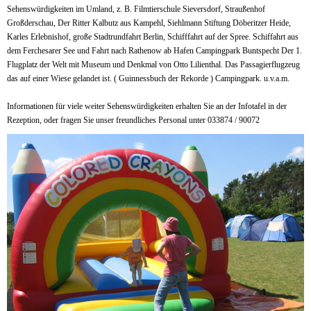
Sehenswürdigkeiten im Umland, z. B. Filmtierschule Sieversdorf, Straußenhof
Großderschau, Der Ritter Kalbutz aus Kampehl, Siehlmann Stiftung Döberitzer Heide,
Karles Erlebnishof, große Stadtrundfahrt Berlin, Schifffahrt auf der Spree. Schiffahrt aus
dem Ferchesarer See und Fahrt nach Rathenow ab Hafen Campingpark Buntspecht Der 1.
Flugplatz der Welt mit Museum und Denkmal von Otto Lilienthal. Das Passagierflugzeug
das auf einer Wiese gelandet ist. ( Guinnessbuch der Rekorde ) Campingpark. u.v.a.m.
Informationen für viele weiter Sehenswürdigkeiten erhalten Sie an der Infotafel in der
Rezeption, oder fragen Sie unser freundliches Personal unter 033874 / 90072