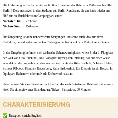
Die Entfernung zu Berlin beträgt ca. 60 Km ( Ideal mit der Bahn von Rathenow bis Hbf.
Berlin ) Dort umsteigen in den Stadtbus zur Berlin-Rundfahrt, die am Ende wieder am
Hbf. für die Rückfahrt zum Campingpark endet.
Nächster Ort:
Ferchesar
Nächste Stadt:
Rathenow
Die Umgebung ist ohne nennenswerte Steigungen und somit auch ideal für ältere
Radfahrer, die auf gut ausgebauten Radwegen die Natur mit dem Rad erkunden können.
In der Umgebung befinden sich zahlreiche Sehenswürdigkeiten wie z.B. der 1. Flugplatz
der Welt von Otto Lilienthal, Das Passagierflugzeug von Interflug, das auf einer Wiese
gelandet ist, die unglaubliche, aber wahre Geschichte des Ritter Kalbutz, Schloss Kleßen,
Schloss Ribbeck, Filmpark Babelsberg, Karls Erdbeerhof, Ein Erlebnis ist ein Besuch im
Optikpark Rathenow, oder im Karls Erdbeerhof, u.v.a.m
Unternehmen Sie eine Tagestour nach Berlin oder nach Potsdam ab Bahnhof Rathenow -
lösen Sie ein preiswertes Brandenburg Ticket - Fahrzeit ca. 60 Minuten
CHARAKTERISIERUNG
Rezeption spricht Englisch