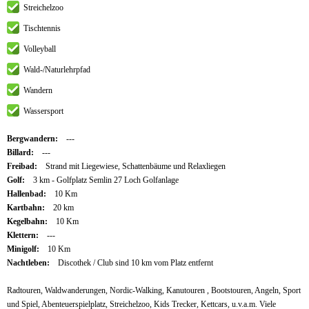
Streichelzoo
Tischtennis
Volleyball
Wald-/Naturlehrpfad
Wandern
Wassersport
Bergwandern:
---
Billard:
---
Freibad:
Strand mit Liegewiese, Schattenbäume und Relaxliegen
Golf:
3 km - Golfplatz Semlin 27 Loch Golfanlage
Hallenbad:
10 Km
Kartbahn:
20 km
Kegelbahn:
10 Km
Klettern:
---
Minigolf:
10 Km
Nachtleben:
Discothek / Club sind 10 km vom Platz entfernt
Radtouren, Waldwanderungen, Nordic-Walking, Kanutouren , Bootstouren, Angeln, Sport
und Spiel, Abenteuerspielplatz, Streichelzoo, Kids Trecker, Kettcars, u.v.a.m. Viele