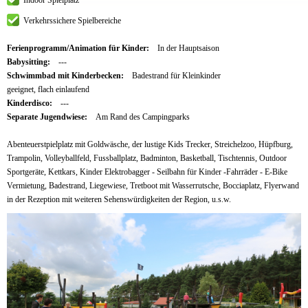
Verkehrssichere Spielbereiche
Ferienprogramm/Animation für Kinder:
In der Hauptsaison
Babysitting:
---
Schwimmbad mit Kinderbecken:
Badestrand für Kleinkinder
geeignet, flach einlaufend
Kinderdisco:
---
Separate Jugendwiese:
Am Rand des Campingparks
Abenteuerstpielplatz mit Goldwäsche, der lustige Kids Trecker, Streichelzoo, Hüpfburg,
Trampolin, Volleyballfeld, Fussballplatz, Badminton, Basketball, Tischtennis, Outdoor
Sportgeräte, Kettkars, Kinder Elektrobagger - Seilbahn für Kinder -Fahrräder - E-Bike
Vermietung, Badestrand, Liegewiese, Tretboot mit Wasserrutsche, Bocciaplatz, Flyerwand
in der Rezeption mit weiteren Sehenswürdigkeiten der Region, u.s.w.