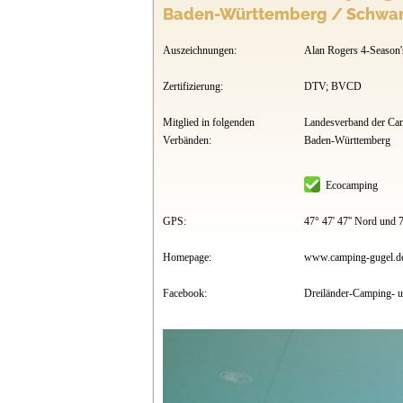
Baden-Württemberg / Schwar
Auszeichnungen:
Alan Rogers 4-Season'
Zertifizierung:
DTV; BVCD
Mitglied in folgenden
Landesverband der Ca
Verbänden:
Baden-Württemberg
Ecocamping
GPS:
47° 47' 47'' Nord und 7
Homepage:
www.camping-gugel.d
Facebook:
Dreiländer-Camping- u