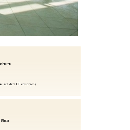
ndetüten
rn" auf dem CP entsorgen)
 Rhein