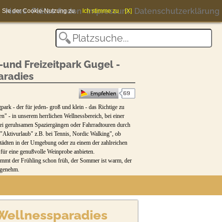
News
Plätze finden
Impressum
Datenschutzerklärung
en Sie der Cookie-Nutzung zu.
Ich stimme zu
[X]
und Freizeitpark Gugel -
aradies
k - der für jeden- groß und klein - das Richtige zu
en" - in unserem herrlichen Wellnessbereich, bei einer
i geruhsamen Spaziergängen oder Fahrradtouren durch
"Aktivurlaub" z.B. bei Tennis, Nordic Walking", ob
ädten in der Umgebung oder zu einem der zahlreichen
für eine genußvolle Weinprobe anbieten.
mmt der Frühling schon früh, der Sommer ist warm, der
ngenehm.
d nahegelegene Ausflugsziele.Und heimgekehrt genießen
staurant "Au Savoir Vivre"mit leckeren Fleisch-, und
litäten und Pizzen aus dem Holzofen ! oder versorgen
uns auf Sie und sind gern für Sie da.
 Wellnessparadies
 FREIES W-LAN AUF DEM CAMPINGGELÄNDE!