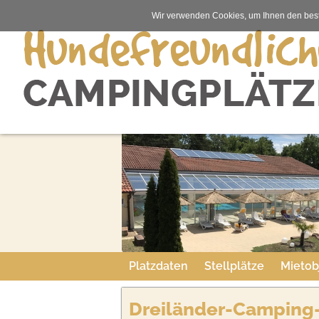
Wir verwenden Cookies, um Ihnen den best
Platzdaten
Stellplätze
Mietob
Dreiländer-Camping-u