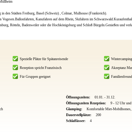
Müllheim
n den Städten Freiburg, Basel (Schweiz) , Colmar, Mulhouse (Frankreich).
 Vogesen.Ballonfahrten, Kanufahren auf dem Rhein, Skifahren im Schwarzwald.Kuraufenthalt
usenburg, Rötteln, Badenweiler oder die Hochkönigsburg und Schloß Bürgeln.Genießen und verko
Spezielle Plätze für Spätanreisende
Wintercampin
Rezeption spricht Französisch
Akzeptanz Mas
Für Gruppen geeignet
Familienfreund
Öffnungszeiten:
01.01. - 31.12.
Öffnungszeiten Rezeption:
9 - 12 Uhr un
sch
Glamping:
Komfortable Miet-Mobilhomes, 
Dauerstellplätze:
200
Schlaffässer:
4