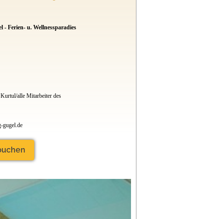
 ca. 38 qm Wohnfläche, 2 Schlafzimmern, Küche, Bad
stellplatz für bis zu 4 Personen. NEU: Camping-Schlaf-
 Sterne Klassifizierung
 - Ferien- u. Wellnessparadies
C +ANWB: 4,5 Sterne
e Familie
anze Familie
4. Ferienprogramm für die ganze Familie-
d 8. April 2025 - 7 Nächte wohnen - nur 6 Nächte
nd dem 30. Sept. 2025 - 7 Nächte wohnen - nur 6 Nächte
Kurtul/alle Mitarbeiter des
r und 24.Okt. 2025 für 2 Personen - 7 Nächte nur 245,-
h extra) auf Ferienplatz PLUS - und nur 261,-€ (inkl. 5
 auf KOMFORTPLATZ
-gugel.de
 Zwischen 25.12.25 und 07.01.26 Aufenthalt für
Mehr Info ab Oktober 2024
 buchen
ür eine Nacht ! Keine Schwimmbadnutzung. Preis pauschal
n zu bezahlen. Anreise ab 14 h möglich. Shop täglich
 gute Sanitäranlagen.
 unserer Homepage (www.camping-gugel.de) oder unter