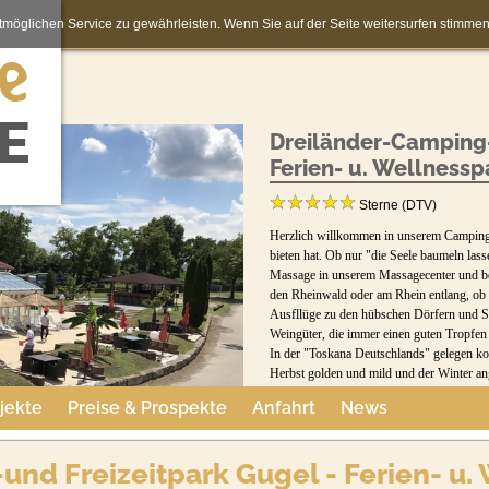
möglichen Service zu gewährleisten. Wenn Sie auf der Seite weitersurfen stimm
Dreiländer-Camping-
Ferien- u. Wellnessp
Sterne (DTV)
Herzlich willkommen in unserem Campingpar
bieten hat. Ob nur "die Seele baumeln lass
Massage in unserem Massagecenter und be
den Rheinwald oder am Rhein entlang, ob 
Ausfllüge zu den hübschen Dörfern und St
Weingüter, die immer einen guten Tropfen 
In der "Toskana Deutschlands" gelegen ko
Herbst golden und mild und der Winter a
Frankreich, Schweiz und Schwarzwald sin
jekte
Preise & Prospekte
Anfahrt
News
Sie ein gutes Essen in unserem schönen Re
Fischgerichten, hausgemachten Pastaspezia
sich im gutsortierten LM-Shop. Wir freuen 
nd Freizeitpark Gugel - Ferien- u.
NEU: GLASFASERANSCHLUSS UND