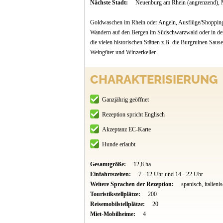
Nächste Stadt:
Neuenburg am Rhein (angrenzend), 
Goldwaschen im Rhein oder Angeln, Ausflüge/Shopping i
Wandern auf den Bergen im Südschwarzwald oder in den
die vielen historischen Stätten z.B. die Burgruinen Sa
Weingüter und Winzerkeller.
CHARAKTERISIERUNG
Ganzjährig geöffnet
Rezeption spricht Englisch
Akzeptanz EC-Karte
Hunde erlaubt
Gesamtgröße:
12,8 ha
Einfahrtszeiten:
7 - 12 Uhr und 14 - 22 Uhr
Weitere Sprachen der Rezeption:
spanisch, italieni
Touristikstellplätze:
200
Reisemobilstellplätze:
20
Miet-Mobilheime:
4