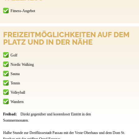
Fitness-Angebot
FREIZEITMÖGLICHKEITEN AUF DEM
PLATZ UND IN DER NÄHE
Golf
Nordic Walking
Sauna
Tennis
Volleyball
Wandern
Freibad:
Direkt gegenüber und kostenloser Eintritt in den
Sommermonaten.
Halbe Stunde zur Dreiflüssestadt Passau mit der Veste Oberhaus und dem Dom St.
Stephan mit der größten Orgel Europas.