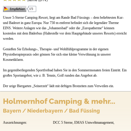
Sterne (DTV)
Stellplätze
Mietobjekte
Unser 5-Sterne Camping-Resort, liegt am Rande Bad Füssings – dem beliebtesten Kur-
und Badeort in ganz Europa. Nur 750 m entfernt befindet sich die legendäre Therme
Preise & Prospekte
EINS. Weitere Anlagen wie das „Johannesbad“ oder die „Europatherme“ können
kostenlos mit dem Bäderbus (Haltestelle vor dem Hauptgebäude unseres Resorts) erreicht
Anfahrt
werden.
News
Genießen Sie Erholungs-, Therapie- und Wohlfühlprogramme in der eigenen
Physiotherapiepraxis oder gönnen Sie sich eine kleine Verwöhnung in unserer
Kosmetikfarm.
Im gegenüberliegenden Sportfreibad haben Sie in den Sommermonaten freien Eintritt. Ein
großes Sportangebot, wie z. B. Tennis, Golf runden das Angebot ab.
Der urige Biergarten „Seinerzeit“ lädt mit deftigen Brotzeiten zum Verweilen ein.
Holmernhof Camping & mehr...
Bayern / Niederbayern / Bad Füssing
Auszeichnungen:
DCC 5 Sterne, EMAS Umweltmanagement,