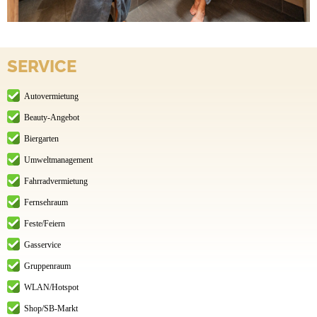
SERVICE
Autovermietung
Beauty-Angebot
Biergarten
Umweltmanagement
Fahrradvermietung
Fernsehraum
Feste/Feiern
Gasservice
Gruppenraum
WLAN/Hotspot
Shop/SB-Markt