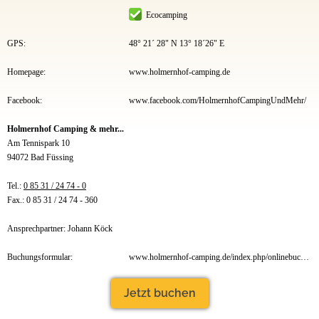
Ecocamping
GPS:
48° 21´ 28" N 13° 18´26" E
Homepage:
www.holmernhof-camping.de
Facebook:
www.facebook.com/HolmernhofCampingUndMehr/
Holmernhof Camping & mehr...
Am Tennispark 10
94072 Bad Füssing
Tel.:
0 85 31 / 24 74 - 0
Fax.: 0 85 31 / 24 74 - 360
Ansprechpartner: Johann Köck
Buchungsformular:
www.holmernhof-camping.de/index.php/onlinebuchung
Jetzt buchen