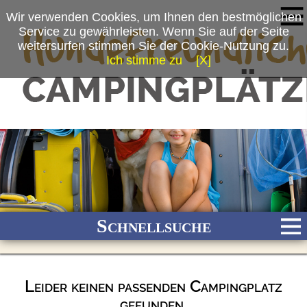
Wir verwenden Cookies, um Ihnen den bestmöglichen
Service zu gewährleisten. Wenn Sie auf der Seite
weitersurfen stimmen Sie der Cookie-Nutzung zu.
Ich stimme zu
[X]
Schnellsuche
Leider keinen passenden Campingplatz
Bach
Fluss
Meer
Gebirge
See
Wald/Wiesen
gefunden.
Stadtnah
Ganzjährig geöffnet