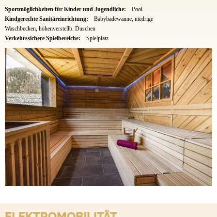
Sportmöglichkeiten für Kinder und Jugendliche:
Pool
Kindgerechte Sanitäreinrichtung:
Babybadewanne, niedrige
Waschbecken, höhenverstellb. Duschen
Verkehrssichere Spielbereiche:
Spielplatz
ELEKTROMOBILITÄT