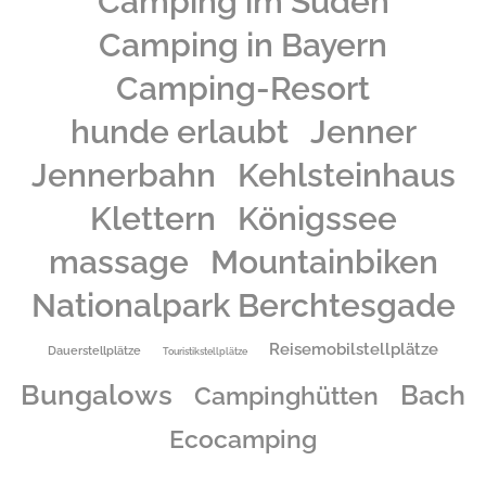
Camping im Süden
Camping in Bayern
Camping-Resort
hunde erlaubt
Jenner
Jennerbahn
Kehlsteinhaus
Klettern
Königssee
massage
Mountainbiken
Nationalpark Berchtesgade
Reisemobilstellplätze
Dauerstellplätze
Touristikstellplätze
Bungalows
Bach
Campinghütten
Ecocamping