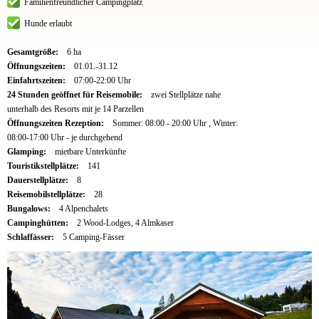
Familienfreundlicher Campingplatz
Hunde erlaubt
Gesamtgröße:
6 ha
Öffnungszeiten:
01.01.-31.12
Einfahrtszeiten:
07:00-22:00 Uhr
24 Stunden geöffnet für Reisemobile:
zwei Stellplätze nahe
unterhalb des Resorts mit je 14 Parzellen
Öffnungszeiten Rezeption:
Sommer: 08:00 - 20:00 Uhr , Winter:
08:00-17:00 Uhr - je durchgehend
Glamping:
mietbare Unterkünfte
Touristikstellplätze:
141
Dauerstellplätze:
8
Reisemobilstellplätze:
28
Bungalows:
4 Alpenchalets
Campinghütten:
2 Wood-Lodges, 4 Almkaser
Schlaffässer:
5 Camping-Fässer