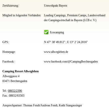
Zertifizierung:
Umweltpakt Bayern
Mitglied in folgenden Verbänden:
Leading Campings, Premium Camps, Landesverband
der Campingwirtschaft in Bayern (LCB e. V.)
Ecocamping
GPS:
N 47° 38' 49.812'' ; E 13° 2' 24.2016''
Homepage:
www.allweglehen.de
Facebook:
www.facebook.com/@CampingBerchtesgaden
Camping Resort Allweglehen
Allweggasse 4
83471 Berchtesgaden
Tel.:
08652/2396
Fax.: 08652/63503
Ansprechpartner: Thomas Fendt/Andreas Fendt, Kathi Stangassinger