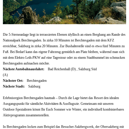
Die 5-Sterneanlage liegt in terrassierten Ebenen idyllisch an einen Berghang am Rande des
Nationalpark Berchtesgaden. In zirka 10 Minuten ist Berchtesgaden mit dem KFZ
erreichbar, Salzburg in zirka 20 Minuten. Zur Bushaltestelle sind es etwa fünf Minuten zu
Fuß. Bei Bedarf kann das eigene Fahrzeug gemütlich am Platz bleiben, während man sich
mit dem Elektro Leih-PKW auf eine Tagestour oder zu einem Stadtbummel im schmucken
Berchtesgaden aufmachen möchte.
Nächste Autobahnausfahrt:
Bad Reichenhall (D) , Salzburg Süd
(A)
Nächster Ort:
Berchtesgaden
Nächste Stadt:
Salzburg
Erlebnisregion Berchtesgaden hautnah – Durch die Lage bietet das Resort den idealen
Ausgangspunkt für sämtliche Aktivitäten & Ausflugszie. Gemeinsam mit unseren
Outdoor-Spezialisten könnt Ihr Euch Sommer wie Winter, ein individuell kombinierbares
Aktivprogramm zusammenstellen.
In Berchtesgaden locken zum Beispiel das Besucher-Salzbergwerk, der Obersalzberg mit