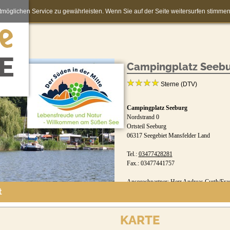
möglichen Service zu gewährleisten. Wenn Sie auf der Seite weitersurfen stimm
Campingplatz Seeb
Sterne (DTV)
Campingplatz Seeburg
Nordstrand 0
Ortsteil Seeburg
06317 Seegebiet Mansfelder Land
Tel.:
03477428281
Fax.: 03477441757
Ansprechpartner: Herr Andreas Curth/Frau
t
KARTE