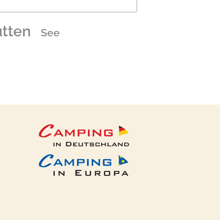
tten
See