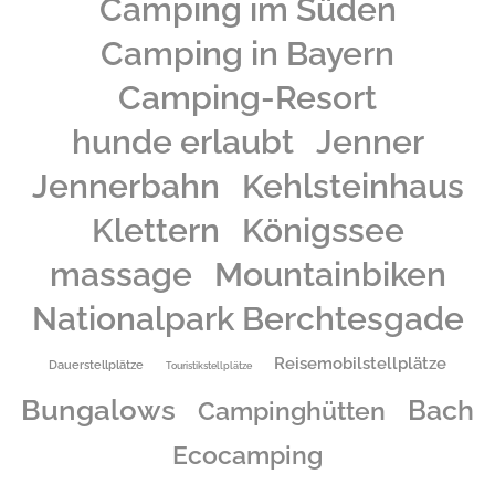
Camping im Süden
Camping in Bayern
Camping-Resort
hunde erlaubt
Jenner
Jennerbahn
Kehlsteinhaus
Klettern
Königssee
massage
Mountainbiken
Nationalpark Berchtesgade
Reisemobilstellplätze
Dauerstellplätze
Touristikstellplätze
Bungalows
Bach
Campinghütten
Ecocamping