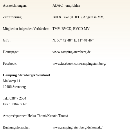
Auszeichnungen:
ADAC - empfohlen
Zertifizierung:
Bett & Bike (ADFC), Angeln in MV,
Mitglied in folgenden Verbänden:
TMV, BVCD, BVCD MV
GPS:
N: 53° 42`48`` E: 11° 48`46``
Homepage:
www.camping-sternberg.de
Facebook:
www.facebook.com/campingsternberg/
Camping Sternberger Seenland
Maikamp 11
19406 Sternberg
Tel.:
03847 2534
Fax.: 03847 5376
Ansprechpartner: Heiko Thomä/Kerstin Thomä
Buchungsformular:
www.camping-sternberg.de/kontakt/