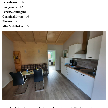
Ferienhäuser:
6
Bungalows:
12
Ferienwohnungen:
/
Campinghütten:
10
Zimmer:
/
Miet-Mobilheime:
5