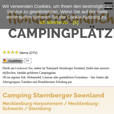
Wir verwenden Cookies, um Ihnen den bestmöglichen
Service zu gewährleisten. Wenn Sie auf der Seite
weitersurfen stimmen Sie der Cookie-Nutzung zu.
Ich stimme zu
[X]
Campingplatzmenü
Camping Sternberger Seenland
Platzdaten
Sterne (DTV)
Anfahrt
Direkt am Luckower See, mitten im Naturpark Sternberger Seenland, findet man unseren
idyllischen, familiär geführten Campingplatz.
Ob im eigenen Zelt, Wohnmobil, Caravan oder gemütlichen Ferienhaus – hier finden alle
Altersgruppen, Familien und Hundebesitzer Erholung pur.
Camping Sternberger Seenland
Mecklenburg-Vorpommern / Mecklenburg-
Schwerin / Sternberg