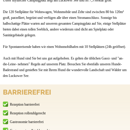
Unser idyllischer Campingplatz liegt am Luckower See und ist 7,5 Hektar groß.
Die 120 Stellplätze für Wohnwagen, Wohnmobile und Zelte sind zwischen 80 bis 120m²
groß, parzelliert, begrünt und verfügen alle über einen Stromanschluss. Sonnige bis
halbschattige Plätze warten auf unserem gesamten Campingplatz auf Sie, einige Stellplätze
bieten dabei einen tollen Seeblick, andere wiederum sind dicht am Spielplatz oder
Sanitärgebäude gelegen.
Für Spontanreisende haben wir einen Wohnmobilhafen mit 10 Stellplätzen (24h geöffnet).
Auch mit Hund sind Sie bei uns gut aufgehoben. Es gelten die üblichen Gassi- und "an-
die-Leine- nehmen" Regeln auf unserem Platz. Besuchen Sie ebenfalls unseren Hunde-
Badestrand und genießen Sie mit Ihrem Hund die wundervolle Landschaft und Wälder um
den Luckower See.
BARRIEREFREI
Rezeption barrierefrei
Rezeption rollstuhlgerecht
Gastronomie barrierefrei