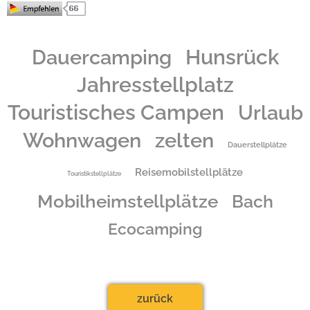
Herzlich Willkommen auf einem der schönsten Campinplätzen Deutschlands .
Dauercamping
Hunsrück
Jahresstellplatz
Touristisches Campen
Urlaub
Wohnwagen
zelten
Dauerstellplätze
Reisemobilstellplätze
Touristikstellplätze
Mobilheimstellplätze
Bach
Ecocamping
zurück