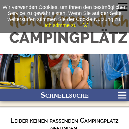
Wir verwenden Cookies, um Ihnen den bestmöglichen
Service zu gewährleisten. Wenn Sie auf der Seite
weitersurfen stimmen Sie der Cookie-Nutzung zu.
Ich stimme zu
[X]
Schnellsuche
Leider keinen passenden Campingplatz
Bach
Fluss
Meer
Gebirge
See
Wald/Wiesen
gefunden.
Stadtnah
Ganzjährig geöffnet