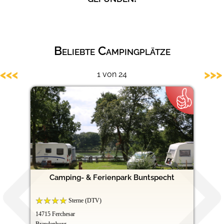
Hundefreundliche Campingplätze
Beliebte Campingplätze
<<<
>>>
1 von 24
Camping- & Ferienpark Buntspecht
Sterne (DTV)
14715 Ferchesar
Brandenburg