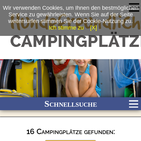
Wir verwenden Cookies, um Ihnen den bestmöglichen
Service zu gewährleisten. Wenn Sie auf der Seite
weitersurfen stimmen Sie der Cookie-Nutzung zu.
Ich stimme zu
[X]
Schnellsuche
16 Campingplätze gefunden:
Bach
Fluss
Meer
Gebirge
See
Wald/Wiesen
Stadtnah
Ganzjährig geöffnet