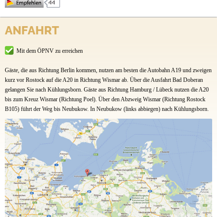
Preise & Prospekte
Campingpark Kühlungsborn
ANFAHRT
Anfahrt
Waldstraße 1b
18225 Kühlungsborn
Mit dem ÖPNV zu erreichen
Fax.: +49 (0) 38293 - 7192
Gäste, die aus Richtung Berlin kommen, nutzen am besten die Autobahn A19 und zweigen
Ansprechpartner: Herr Lange/Herr Sürken
kurz vor Rostock auf die A20 in Richtung Wismar ab. Über die Ausfahrt Bad Doberan
gelangen Sie nach Kühlungsborn. Gäste aus Richtung Hamburg / Lübeck nutzen die A20
Buchungsformular:
topcamping.easybuchen.info/
bis zum Kreuz Wismar (Richtung Poel). Über den Abzweig Wismar (Richtung Rostock
B105) führt der Weg bis Neubukow. In Neubukow (links abbiegen) nach Kühlungsborn.
Jetzt buchen