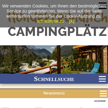
Wir verwenden Cookies, um Ihnen den bestmöglichen
Service zu gewährleisten. Wenn Sie auf der Seite
weitersurfen stimmen Sie der Cookie-Nutzung zu.
Ich stimme zu
[X]
(c) Camping-Resort Allweglehen
Schnellsuche
Newsmenü
Bach
Fluss
Meer
Gebirge
See
Wald/Wiesen
10.07.2020
Alle Meldungen
Stadtnah
Ganzjährig geöffnet