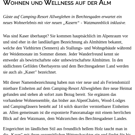
Wohnen und Wellness auf der Alm
Campingplätze
Hundefreundliche Campingplätze
Gäste auf Camping-Resort Allweglehen in Berchtesgaden erwartet ein
Camping & Caravan
neues Wohnerlebnis mit vier neuen „Kasern“ - Watzmannblick inklusive.
Touristik
Was sind Kaser überhaupt? Sie kommen hauptsächlich im Alpenraum vor
und sind eher in der landläufigen Bezeichnung als Almhütten bekannt,
welche den Viehhirten (Sennern) als Stallungs- und Wohngebäude während
der Weidemonate im Sommer dienen. Jeder Wanderfreund kennt sie
entweder als bewirtschaftete oder unbewirtschaftete Almhütten. In den
südlichsten Gefilden Oberbayerns und dem Berchtesgadener Land werden
sie auch als „Kaser“ bezeichnet.
Mit dieser Namensbezeichnung haben nun vier neue und als Feriendomizil
mietbare Einheiten auf dem Camping-Resort Allweglehen ihre neue Heimat
gefunden und stehen ab sofort zum Bezug bereit. Sie ergänzen das
vorhandene Wohnensemble, das bisher aus AlpenChalets, Wood-Lodges
und Campingfässern besteht auf 14 solch skurriler vermietbarer Einheiten
an. Allen gemeinsam ist die exponierte Panoramalage mit einem herrlichen
Blick auf den Watzmann, dem Wahrzeichen des Berchtesgadener Landes.
Eingerichtet im ländlichen Stil aus freundlich hellem Holz taucht man in
die „Kaser“ mit ihren urgemütlichen Hüttencharakter ein und findet für bis