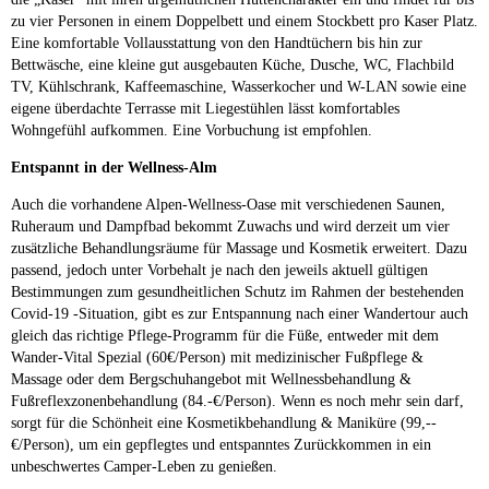
zu vier Personen in einem Doppelbett und einem Stockbett pro Kaser Platz.
Eine komfortable Vollausstattung von den Handtüchern bis hin zur
Bettwäsche, eine kleine gut ausgebauten Küche, Dusche, WC, Flachbild
TV, Kühlschrank, Kaffeemaschine, Wasserkocher und W-LAN sowie eine
eigene überdachte Terrasse mit Liegestühlen lässt komfortables
Wohngefühl aufkommen. Eine Vorbuchung ist empfohlen.
Entspannt in der Wellness-Alm
Auch die vorhandene Alpen-Wellness-Oase mit verschiedenen Saunen,
Ruheraum und Dampfbad bekommt Zuwachs und wird derzeit um vier
zusätzliche Behandlungsräume für Massage und Kosmetik erweitert. Dazu
passend, jedoch unter Vorbehalt je nach den jeweils aktuell gültigen
Bestimmungen zum gesundheitlichen Schutz im Rahmen der bestehenden
Covid-19 -Situation, gibt es zur Entspannung nach einer Wandertour auch
gleich das richtige Pflege-Programm für die Füße, entweder mit dem
Wander-Vital Spezial (60€/Person) mit medizinischer Fußpflege &
Massage oder dem Bergschuhangebot mit Wellnessbehandlung &
Fußreflexzonenbehandlung (84.-€/Person). Wenn es noch mehr sein darf,
sorgt für die Schönheit eine Kosmetikbehandlung & Maniküre (99,--
€/Person), um ein gepflegtes und entspanntes Zurückkommen in ein
unbeschwertes Camper-Leben zu genießen.