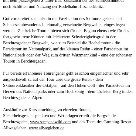
mit dem platzeigenen Shuttel-Bus. Zusätzlich bei der Schneeschuhtour
noch Schlitten und Nutzung der Rodelbahn Hirscheckblitz.
Gut vorbereitet kann also in die Faszination des Skitourengehens und
Schneeschuhwanderns in einmalig verschneite Bergwelten eingestiegen
werden. Zahlreiche Touren bieten sich für den Beginn ebenso wie für das
fortgeschrittene Können mit leichterem Schwierigkeitsgrad in der
Berchtesgadener Bergwelt, wie zum Beispiel die Hochalmtour - die
Paradetour im Nationalpark, auf der kleinen Reibn - einer Paradetour im
Nationalpark oder der Weg zum dritten Watzmannkind - eine der schönsten
Touren in Berchtesgaden.
Für bereits erfahrenere Tourengeher geht es schon eingemachter und sehr
anspruchsvoll zu auf der Tour über die große Reibn - dem
Skitourenklassiker der Ostalpen, auf den Hohen Göll - der Paradetour im
Herzen des Nationalparks oder zum Hochkönig - dem höchsten Berg in den
Berchtesgadener Alpen.
Auskünfte zur Kursanmeldung, zu einzelen Routen,
Sicherheitsgesichtspunkten und Wetterlagen erteilt die Bergschule
Berchtesgaden,
www.steepandwild.com
und das Team des Camping-Resort
Allwegelehen,
www.allweglehen.de
.