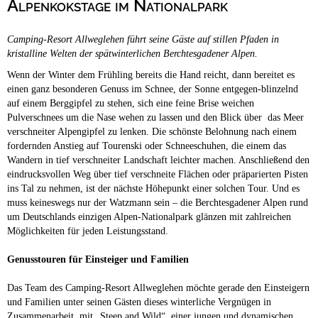
Alpenkokstage im Nationalpark
Campingplätze
Hundefreundliche Campingplätze
Camping-Resort Allweglehen führt seine Gäste auf stillen Pfaden in
Camping & Caravan
kristalline Welten der spätwinterlichen Berchtesgadener Alpen.
Touristik
Wenn der Winter dem Frühling bereits die Hand reicht, dann bereitet es
einen ganz besonderen Genuss im Schnee, der Sonne entgegen-blinzelnd
auf einem Berggipfel zu stehen, sich eine feine Brise weichen
Pulverschnees um die Nase wehen zu lassen und den Blick über das Meer
verschneiter Alpengipfel zu lenken. Die schönste Belohnung nach einem
fordernden Anstieg auf Tourenski oder Schneeschuhen, die einem das
Wandern in tief verschneiter Landschaft leichter machen. Anschließend den
eindrucksvollen Weg über tief verschneite Flächen oder präparierten Pisten
ins Tal zu nehmen, ist der nächste Höhepunkt einer solchen Tour. Und es
muss keineswegs nur der Watzmann sein – die Berchtesgadener Alpen rund
um Deutschlands einzigen Alpen-Nationalpark glänzen mit zahlreichen
Möglichkeiten für jeden Leistungsstand.
Genusstouren für Einsteiger und Familien
Das Team des Camping-Resort Allweglehen möchte gerade den Einsteigern
und Familien unter seinen Gästen dieses winterliche Vergnügen in
Zusammenarbeit mit „Steep and Wild“, einer jungen und dynamischen