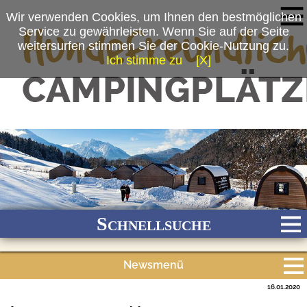
Wir verwenden Cookies, um Ihnen den bestmöglichen
Service zu gewährleisten. Wenn Sie auf der Seite
weitersurfen stimmen Sie der Cookie-Nutzung zu.
Ich stimme zu
[X]
(c) Camping-Resort Allweglehen
Schnellsuche
Newsmenü
Bach
Fluss
Meer
Gebirge
See
Wald/Wiesen
16.01.2020
Alle Meldungen
Stadtnah
Ganzjährig geöffnet