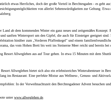
ürlich etwas Herrliches, doch der große Vorteil in Berchtesgaden - es geht auch
ichtigungsmöglichkeiten von allerlei Sehenswürdigkeiten zur Geltung. Etwa d
alzberg.
 Land ab dem kommenden Winter ein ganz neues und zeitgemäßes Konzept. Er w
 und sanften Wintersport um den Gipfel, die auch für Einsteiger geeignet sind.
felstation hinüber zum „Vorderen Pfaffenkegel“ und einem familienfreundlich
rama, das vom Hohen Brett bis weit ins Steinerne Meer reicht und bereits be
Resort Allweglehen aus auf Tour gehen. In etwa 15 Minuten mit dem Shuttle od
rt Allweglehen bietet sich also ein erlebnisreiches Winterabenteuer in Ber
ang ins Restaurant. Eine perfekte Mixtur aus Wellness-, Genuss- und Aktivurl
mpfohlen: In der Vorweihnachtszeit den Berchtesgadener Advent besuchen und di
bote unter
www.allweglehen.de
.