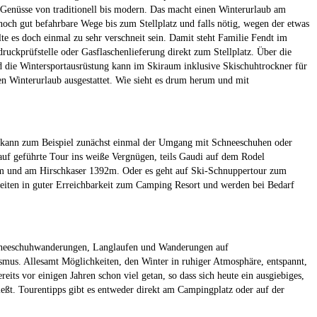
he Genüsse von traditionell bis modern. Das macht einen Winterurlaub am
ch gut befahrbare Wege bis zum Stellplatz und falls nötig, wegen der etwas
lte es doch einmal zu sehr verschneit sein. Damit steht Familie Fendt im
druckprüfstelle oder Gasflaschenlieferung direkt zum Stellplatz. Über die
nd die Wintersportausrüstung kann im Skiraum inklusive Skischuhtrockner für
en Winterurlaub ausgestattet. Wie sieht es drum herum und mit
n kann zum Beispiel zunächst einmal der Umgang mit Schneeschuhen oder
auf geführte Tour ins weiße Vergnügen, teils Gaudi auf dem Rodel
m und am Hirschkaser 1392m. Oder es geht auf Ski-Schnuppertour zum
keiten in guter Erreichbarkeit zum Camping Resort und werden bei Bedarf
Schneeschuhwanderungen, Langlaufen und Wanderungen auf
mus. Allesamt Möglichkeiten, den Winter in ruhiger Atmosphäre, entspannt,
its vor einigen Jahren schon viel getan, so dass sich heute ein ausgiebiges,
eßt. Tourentipps gibt es entweder direkt am Campingplatz oder auf der