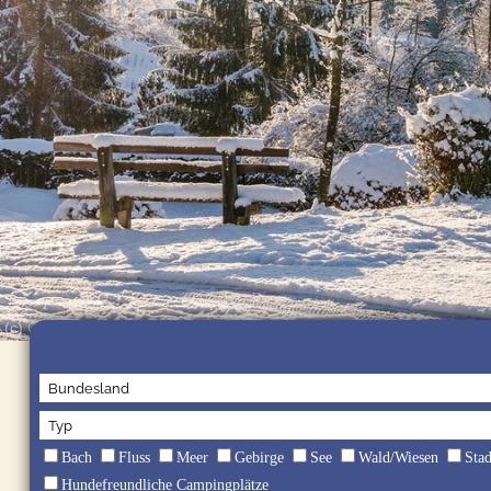
(c) Camping Resort Allweglehen
Bach
Fluss
Meer
Gebirge
See
Wald/Wiesen
Sta
Hundefreundliche Campingplätze