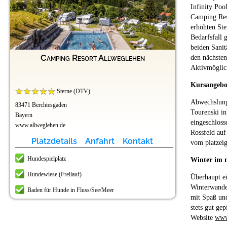
Infinity Poo
Camping Reso
erhöhten Ste
Bedarfsfall 
beiden Sanit
Camping Resort Allweglehen
den nächsten
Aktivmöglich
Kursangebo
Sterne (DTV)
Abwechslung
83471 Berchtesgaden
Tourenski in
Bayern
eingeschlos
www.allweglehen.de
Rossfeld auf
Platzdetails
Anfahrt
Kontakt
vom platzeig
Hundespielplatz
Winter im 
Hundewiese (Freilauf)
Überhaupt e
Winterwander
Baden für Hunde in Fluss/See/Meer
mit Spaß und
stets gut ge
Website
www