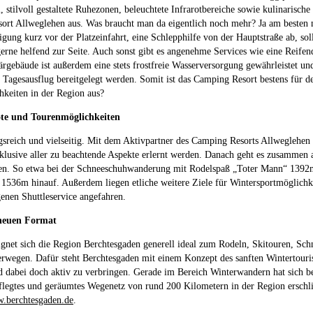
l, stilvoll gestaltete Ruhezonen, beleuchtete Infrarotbereiche sowie kulinarisc
rt Allweglehen aus. Was braucht man da eigentlich noch mehr? Ja am besten no
igung kurz vor der Platzeinfahrt, eine Schlepphilfe von der Hauptstraße ab, sol
gerne helfend zur Seite. Auch sonst gibt es angenehme Services wie eine Reifen
ärgebäude ist außerdem eine stets frostfreie Wasserversorgung gewährleistet u
 Tagesausflug bereitgelegt werden. Somit ist das Camping Resort bestens für d
keiten in der Region aus?
te und Tourenmöglichkeiten
sreich und vielseitig. Mit dem Aktivpartner des Camping Resorts Allweglehe
klusive aller zu beachtende Aspekte erlernt werden. Danach geht es zusammen 
sen. So etwa bei der Schneeschuhwanderung mit Rodelspaß „Toter Mann“ 1392
 1536m hinauf. Außerdem liegen etliche weitere Ziele für Wintersportmöglich
enen Shuttleservice angefahren.
neuen Format
ignet sich die Region Berchtesgaden generell ideal zum Rodeln, Skitouren, 
wegen. Dafür steht Berchtesgaden mit einem Konzept des sanften Wintertouris
 dabei doch aktiv zu verbringen. Gerade im Bereich Winterwandern hat sich bere
pflegtes und geräumtes Wegenetz von rund 200 Kilometern in der Region erschli
.berchtesgaden.de
.