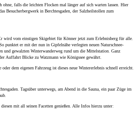
 ohne, falls die leichten Flocken mal länger auf sich warten lassen. Hier
as Besucherbergwerk in Berchtesgaden, der Salzheilstollen zum
ird vom einstigen Skigebiet für Könner jetzt zum Erlebnisberg für alle.
 So punktet er mit der nun in Gipfelnähe verlegten neuen Naturschnee-
en und gewalzten Winterwanderweg rund um die Mittelstation. Ganz
i der Auffahrt Blicke zu Watzmann wie Königssee gewährt.
er dem eigenen Fahrzeug ist dieses neue Wintererlebnis schnell erreicht.
chtesgaden. Tagsüber unterwegs, am Abend in die Sauna, ein paar Züge im
aub.
esen mit all seinen Facetten genießen. Alle Infos hierzu unter: