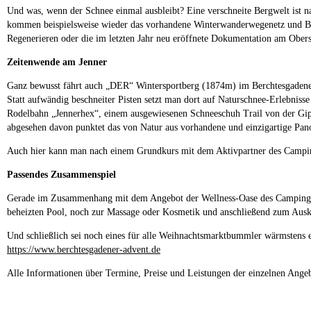
Und was, wenn der Schnee einmal ausbleibt? Eine verschneite Bergwelt ist nat
kommen beispielsweise wieder das vorhandene Winterwanderwegenetz und Bes
Regenerieren oder die im letzten Jahr neu eröffnete Dokumentation am Obers
Zeitenwende am Jenner
Ganz bewusst fährt auch „DER“ Wintersportberg (1874m) im Berchtesgadener
Statt aufwändig beschneiter Pisten setzt man dort auf Naturschnee-Erlebnisse
Rodelbahn „Jennerhex“, einem ausgewiesenen Schneeschuh Trail von der Gip
abgesehen davon punktet das von Natur aus vorhandene und einzigartige Pano
Auch hier kann man nach einem Grundkurs mit dem Aktivpartner des Camping 
Passendes Zusammenspiel
Gerade im Zusammenhang mit dem Angebot der Wellness-Oase des Camping Reso
beheizten Pool, noch zur Massage oder Kosmetik und anschließend zum Auskl
Und schließlich sei noch eines für alle Weihnachtsmarktbummler wärmstens e
https://www.berchtesgadener-advent.de
Alle Informationen über Termine, Preise und Leistungen der einzelnen Ange