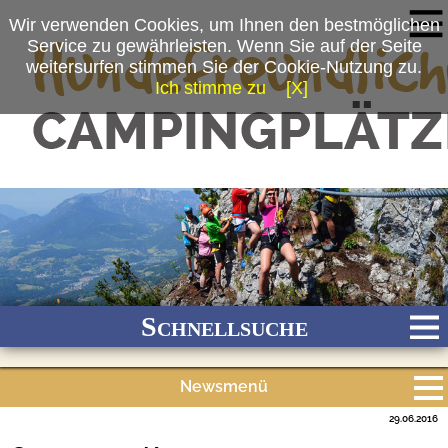
Wir verwenden Cookies, um Ihnen den bestmöglichen
Service zu gewährleisten. Wenn Sie auf der Seite
weitersurfen stimmen Sie der Cookie-Nutzung zu.
Ich stimme zu
[X]
(c) Berchtesgadener Land Tourismus
Schnellsuche
Newsmenü
Bach
Fluss
Meer
Gebirge
See
Wald/Wiesen
29.06.2016
Alle Meldungen
Stadtnah
Ganzjährig geöffnet