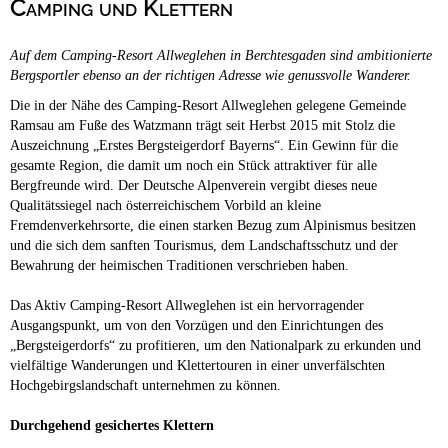
Camping und Klettern
Campingplätze
Hundefreundliche Campingplätze
Auf dem Camping-Resort Allweglehen in Berchtesgaden sind ambitionierte
Camping & Caravan
Bergsportler ebenso an der richtigen Adresse wie genussvolle Wanderer.
Touristik
Die in der Nähe des Camping-Resort Allweglehen gelegene Gemeinde
Ramsau am Fuße des Watzmann trägt seit Herbst 2015 mit Stolz die
Auszeichnung „Erstes Bergsteigerdorf Bayerns“. Ein Gewinn für die
gesamte Region, die damit um noch ein Stück attraktiver für alle
Bergfreunde wird. Der Deutsche Alpenverein vergibt dieses neue
Qualitätssiegel nach österreichischem Vorbild an kleine
Fremdenverkehrsorte, die einen starken Bezug zum Alpinismus besitzen
und die sich dem sanften Tourismus, dem Landschaftsschutz und der
Bewahrung der heimischen Traditionen verschrieben haben.
Das Aktiv Camping-Resort Allweglehen ist ein hervorragender
Ausgangspunkt, um von den Vorzügen und den Einrichtungen des
„Bergsteigerdorfs“ zu profitieren, um den Nationalpark zu erkunden und
vielfältige Wanderungen und Klettertouren in einer unverfälschten
Hochgebirgslandschaft unternehmen zu können.
Durchgehend gesichertes Klettern