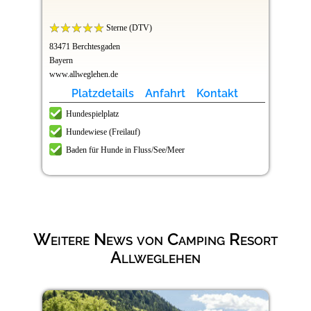
Sterne (DTV)
83471 Berchtesgaden
Bayern
www.allweglehen.de
Platzdetails
Anfahrt
Kontakt
Hundespielplatz
Hundewiese (Freilauf)
Baden für Hunde in Fluss/See/Meer
Weitere News von Camping Resort
Allweglehen