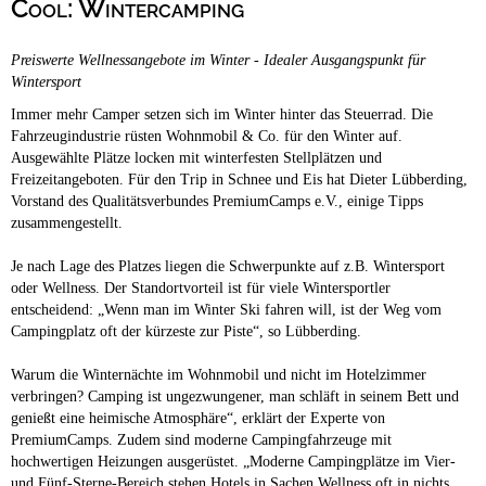
Cool: Wintercamping
Campingplätze
Hundefreundliche Campingplätze
Preiswerte Wellnessangebote im Winter - Idealer Ausgangspunkt für
Camping & Caravan
Wintersport
Touristik
Immer mehr Camper setzen sich im Winter hinter das Steuerrad. Die
Fahrzeugindustrie rüsten Wohnmobil & Co. für den Winter auf.
Ausgewählte Plätze locken mit winterfesten Stellplätzen und
Freizeitangeboten. Für den Trip in Schnee und Eis hat Dieter Lübberding,
Vorstand des Qualitätsverbundes PremiumCamps e.V., einige Tipps
zusammengestellt.
Je nach Lage des Platzes liegen die Schwerpunkte auf z.B. Wintersport
oder Wellness. Der Standortvorteil ist für viele Wintersportler
entscheidend: „Wenn man im Winter Ski fahren will, ist der Weg vom
Campingplatz oft der kürzeste zur Piste“, so Lübberding.
Warum die Winternächte im Wohnmobil und nicht im Hotelzimmer
verbringen? Camping ist ungezwungener, man schläft in seinem Bett und
genießt eine heimische Atmosphäre“, erklärt der Experte von
PremiumCamps. Zudem sind moderne Campingfahrzeuge mit
hochwertigen Heizungen ausgerüstet. „Moderne Campingplätze im Vier-
und Fünf-Sterne-Bereich stehen Hotels in Sachen Wellness oft in nichts