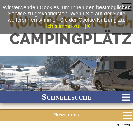
Wir verwenden Cookies, um Ihnen den bestmöglichen
Service zu gewährleisten. Wenn Sie auf der Seite
weitersurfen stimmen Sie der Cookie-Nutzung zu.
Ich stimme zu
[X]
(c) Martin Frühschütz/Camping Resort Zugspitze
Schnellsuche
Newsmenü
Bach
Fluss
Meer
Gebirge
See
Wald/Wiesen
03.01.2019
Alle Meldungen
Stadtnah
Ganzjährig geöffnet