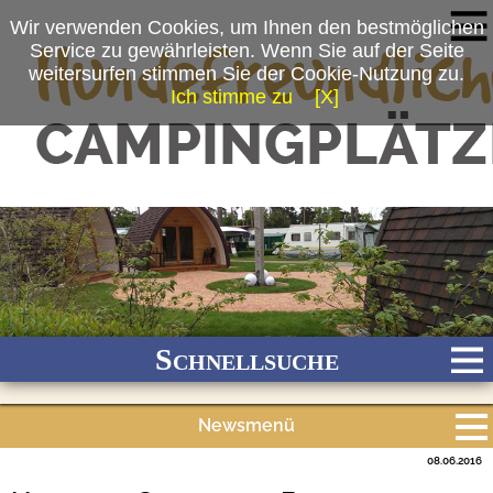
Wir verwenden Cookies, um Ihnen den bestmöglichen
Service zu gewährleisten. Wenn Sie auf der Seite
weitersurfen stimmen Sie der Cookie-Nutzung zu.
Ich stimme zu
[X]
(c) Campingpark Buntspecht
Schnellsuche
Newsmenü
Bach
Fluss
Meer
Gebirge
See
Wald/Wiesen
08.06.2016
Alle Meldungen
Stadtnah
Ganzjährig geöffnet