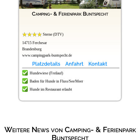
Camping- & Ferienpark Buntspecht
Sterne (DTV)
14715 Ferchesar
Brandenburg
www.campingpark-buntspecht.de
Platzdetails
Anfahrt
Kontakt
Hundewiese (Freilauf)
Baden für Hunde in Fluss/See/Meer
Hunde im Restaurant erlaubt
Weitere News von Camping- & Ferienpark
Buntspecht