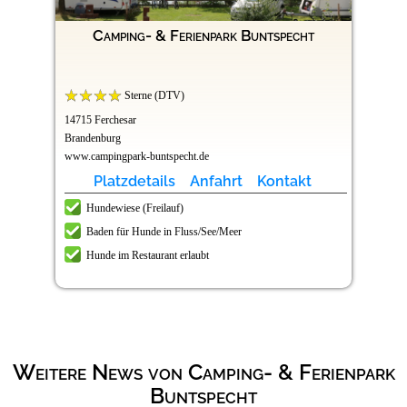
Camping- & Ferienpark Buntspecht
Sterne (DTV)
14715 Ferchesar
Brandenburg
www.campingpark-buntspecht.de
Platzdetails
Anfahrt
Kontakt
Hundewiese (Freilauf)
Baden für Hunde in Fluss/See/Meer
Hunde im Restaurant erlaubt
Weitere News von Camping- & Ferienpark
Buntspecht