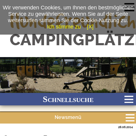
Wir verwenden Cookies, um Ihnen den bestmöglichen
Service zu gewährleisten. Wenn Sie auf der Seite
weitersurfen stimmen Sie der Cookie-Nutzung zu.
Ich stimme zu
[X]
(c) Campingpark Buntspecht
Schnellsuche
Newsmenü
Bach
Fluss
Meer
Gebirge
See
Wald/Wiesen
28.06.2014
Alle Meldungen
Stadtnah
Ganzjährig geöffnet