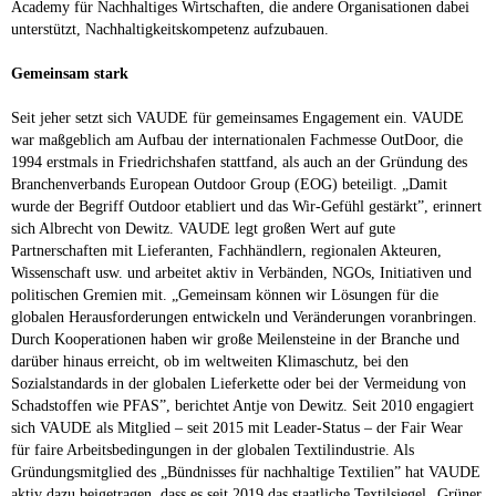
Academy für Nachhaltiges Wirtschaften, die andere Organisationen dabei
unterstützt, Nachhaltigkeitskompetenz aufzubauen.
Gemeinsam stark
Seit jeher setzt sich VAUDE für gemeinsames Engagement ein. VAUDE
war maßgeblich am Aufbau der internationalen Fachmesse OutDoor, die
1994 erstmals in Friedrichshafen stattfand, als auch an der Gründung des
Branchenverbands European Outdoor Group (EOG) beteiligt. „Damit
wurde der Begriff Outdoor etabliert und das Wir-Gefühl gestärkt”, erinnert
sich Albrecht von Dewitz. VAUDE legt großen Wert auf gute
Partnerschaften mit Lieferanten, Fachhändlern, regionalen Akteuren,
Wissenschaft usw. und arbeitet aktiv in Verbänden, NGOs, Initiativen und
politischen Gremien mit. „Gemeinsam können wir Lösungen für die
globalen Herausforderungen entwickeln und Veränderungen voranbringen.
Durch Kooperationen haben wir große Meilensteine in der Branche und
darüber hinaus erreicht, ob im weltweiten Klimaschutz, bei den
Sozialstandards in der globalen Lieferkette oder bei der Vermeidung von
Schadstoffen wie PFAS”, berichtet Antje von Dewitz. Seit 2010 engagiert
sich VAUDE als Mitglied – seit 2015 mit Leader-Status – der Fair Wear
für faire Arbeitsbedingungen in der globalen Textilindustrie. Als
Gründungsmitglied des „Bündnisses für nachhaltige Textilien” hat VAUDE
aktiv dazu beigetragen, dass es seit 2019 das staatliche Textilsiegel „Grüner