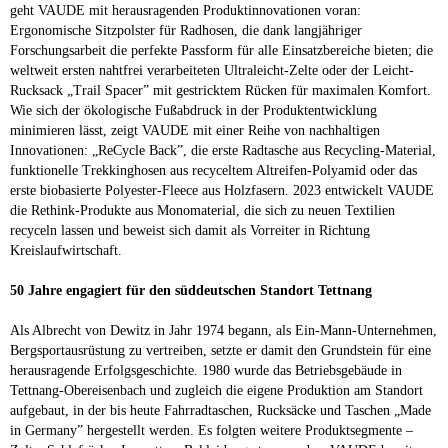
geht VAUDE mit herausragenden Produktinnovationen voran:
Ergonomische Sitzpolster für Radhosen, die dank langjähriger
Forschungsarbeit die perfekte Passform für alle Einsatzbereiche bieten; die
weltweit ersten nahtfrei verarbeiteten Ultraleicht-Zelte oder der Leicht-
Rucksack „Trail Spacer” mit gestricktem Rücken für maximalen Komfort.
Wie sich der ökologische Fußabdruck in der Produktentwicklung
minimieren lässt, zeigt VAUDE mit einer Reihe von nachhaltigen
Innovationen: „ReCycle Back”, die erste Radtasche aus Recycling-Material,
funktionelle Trekkinghosen aus recyceltem Altreifen-Polyamid oder das
erste biobasierte Polyester-Fleece aus Holzfasern. 2023 entwickelt VAUDE
die Rethink-Produkte aus Monomaterial, die sich zu neuen Textilien
recyceln lassen und beweist sich damit als Vorreiter in Richtung
Kreislaufwirtschaft.
50 Jahre engagiert für den süddeutschen Standort Tettnang
Als Albrecht von Dewitz in Jahr 1974 begann, als Ein-Mann-Unternehmen,
Bergsportausrüstung zu vertreiben, setzte er damit den Grundstein für eine
herausragende Erfolgsgeschichte. 1980 wurde das Betriebsgebäude in
Tettnang-Obereisenbach und zugleich die eigene Produktion am Standort
aufgebaut, in der bis heute Fahrradtaschen, Rucksäcke und Taschen „Made
in Germany” hergestellt werden. Es folgten weitere Produktsegmente –