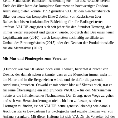
Zelte, Schlafsäcke, Isomatten, Bekleidung etc. – so dass VAUDE bereits
Ende der 80er Jahre das komplette Sortiment an hochwertiger Outdoor-
Ausrüstung bieten konnte. 1992 gründete VAUDE den Geschäftsbereich
Bike, der heute das komplette Bike-Zubehör von Rucksäcken über
Radtaschen bis zu funktioneller Bekleidung für alle Radbegeisterten
umfasst. VAUDE engagiert sich seit jeher für den Standort Tettnang, der
immer weiter ausgebaut und gestärkt wurde, ob durch den Bau eines neuen
Logistikzentrums (2010), durch kompletten nachhaltig-zertifizierten
Umbau des Firmengebäudes (2015) oder den Neubau der Produktionshalle
für die Manufaktur (2017).
Mit Mut und Pioniergeist zum Vorreiter
„Outdoor war vor 50 Jahren noch kein Thema”, berichtet Albrecht von
Dewitz, der damals schon erkannte, dass es die Menschen immer mehr in
die Natur und in die Berge ziehen würde und sie dafür die passende
Ausrüstung brauchen. Obwohl er mit seiner Idee auf Skepsis stieß, trat er
für seine Überzeugung ein und gründete VAUDE – für den Markenamen
nutzte er die Initialen seines Nachnamens. Der Drang, neue Wege zu gehen
und sich von Herausforderungen nicht abhalten zu lassen, sondern
Lösungen zu finden, ist bei VAUDE heute genauso lebendig wie damals.
Auch das starke Bewusstsein für ökologische und soziale Themen war von
Anfang verankert. Mit dieser Haltung hat sich VAUDE als Vorreiter bei der