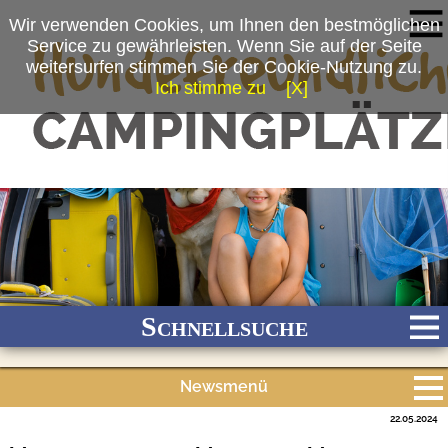
Wir verwenden Cookies, um Ihnen den bestmöglichen
Service zu gewährleisten. Wenn Sie auf der Seite
weitersurfen stimmen Sie der Cookie-Nutzung zu.
Ich stimme zu
[X]
Schnellsuche
Newsmenü
Bach
Fluss
Meer
Gebirge
See
Wald/Wiesen
22.05.2024
Alle Meldungen
Stadtnah
Ganzjährig geöffnet