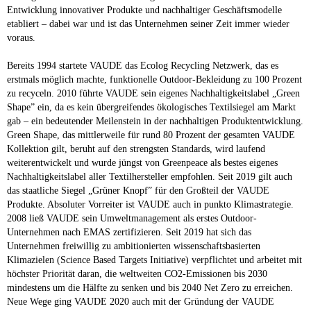
Entwicklung innovativer Produkte und nachhaltiger Geschäftsmodelle
etabliert – dabei war und ist das Unternehmen seiner Zeit immer wieder
voraus.
Bereits 1994 startete VAUDE das Ecolog Recycling Netzwerk, das es
erstmals möglich machte, funktionelle Outdoor-Bekleidung zu 100 Prozent
zu recyceln. 2010 führte VAUDE sein eigenes Nachhaltigkeitslabel „Green
Shape” ein, da es kein übergreifendes ökologisches Textilsiegel am Markt
gab – ein bedeutender Meilenstein in der nachhaltigen Produktentwicklung.
Green Shape, das mittlerweile für rund 80 Prozent der gesamten VAUDE
Kollektion gilt, beruht auf den strengsten Standards, wird laufend
weiterentwickelt und wurde jüngst von Greenpeace als bestes eigenes
Nachhaltigkeitslabel aller Textilhersteller empfohlen. Seit 2019 gilt auch
das staatliche Siegel „Grüner Knopf” für den Großteil der VAUDE
Produkte. Absoluter Vorreiter ist VAUDE auch in punkto Klimastrategie.
2008 ließ VAUDE sein Umweltmanagement als erstes Outdoor-
Unternehmen nach EMAS zertifizieren. Seit 2019 hat sich das
Unternehmen freiwillig zu ambitionierten wissenschaftsbasierten
Klimazielen (Science Based Targets Initiative) verpflichtet und arbeitet mit
höchster Priorität daran, die weltweiten CO2-Emissionen bis 2030
mindestens um die Hälfte zu senken und bis 2040 Net Zero zu erreichen.
Neue Wege ging VAUDE 2020 auch mit der Gründung der VAUDE