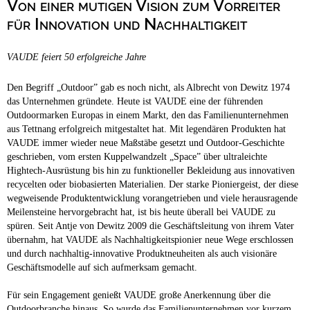
Von einer mutigen Vision zum Vorreiter
Campingplätze
Hundefreundliche Campingplätze
für Innovation und Nachhaltigkeit
Camping & Caravan
VAUDE feiert 50 erfolgreiche Jahre
Touristik
Den Begriff „Outdoor” gab es noch nicht, als Albrecht von Dewitz 1974
das Unternehmen gründete. Heute ist VAUDE eine der führenden
Outdoormarken Europas in einem Markt, den das Familienunternehmen
aus Tettnang erfolgreich mitgestaltet hat. Mit legendären Produkten hat
VAUDE immer wieder neue Maßstäbe gesetzt und Outdoor-Geschichte
geschrieben, vom ersten Kuppelwandzelt „Space” über ultraleichte
Hightech-Ausrüstung bis hin zu funktioneller Bekleidung aus innovativen
recycelten oder biobasierten Materialien. Der starke Pioniergeist, der diese
wegweisende Produktentwicklung vorangetrieben und viele herausragende
Meilensteine hervorgebracht hat, ist bis heute überall bei VAUDE zu
spüren. Seit Antje von Dewitz 2009 die Geschäftsleitung von ihrem Vater
übernahm, hat VAUDE als Nachhaltigkeitspionier neue Wege erschlossen
und durch nachhaltig-innovative Produktneuheiten als auch visionäre
Geschäftsmodelle auf sich aufmerksam gemacht.
Für sein Engagement genießt VAUDE große Anerkennung über die
Outdoorbranche hinaus. So wurde das Familienunternehmen vor kurzem