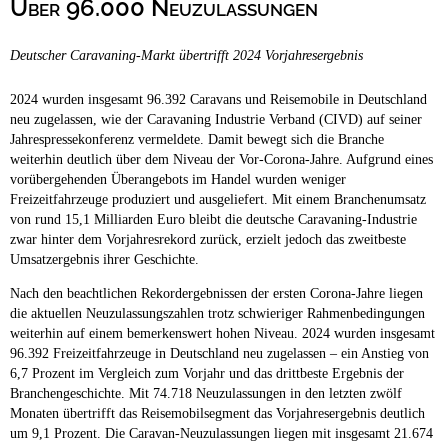
Über 96.000 Neuzulassungen
Campingplätze
Hundefreundliche Campingplätze
Deutscher Caravaning-Markt übertrifft 2024 Vorjahresergebnis
Camping & Caravan
Touristik
2024 wurden insgesamt 96.392 Caravans und Reisemobile in Deutschland
neu zugelassen, wie der Caravaning Industrie Verband (CIVD) auf seiner
Jahrespressekonferenz vermeldete. Damit bewegt sich die Branche
weiterhin deutlich über dem Niveau der Vor-Corona-Jahre. Aufgrund eines
vorübergehenden Überangebots im Handel wurden weniger
Freizeitfahrzeuge produziert und ausgeliefert. Mit einem Branchenumsatz
von rund 15,1 Milliarden Euro bleibt die deutsche Caravaning-Industrie
zwar hinter dem Vorjahresrekord zurück, erzielt jedoch das zweitbeste
Umsatzergebnis ihrer Geschichte.
Nach den beachtlichen Rekordergebnissen der ersten Corona-Jahre liegen
die aktuellen Neuzulassungszahlen trotz schwieriger Rahmenbedingungen
weiterhin auf einem bemerkenswert hohen Niveau. 2024 wurden insgesamt
96.392 Freizeitfahrzeuge in Deutschland neu zugelassen – ein Anstieg von
6,7 Prozent im Vergleich zum Vorjahr und das drittbeste Ergebnis der
Branchengeschichte. Mit 74.718 Neuzulassungen in den letzten zwölf
Monaten übertrifft das Reisemobilsegment das Vorjahresergebnis deutlich
um 9,1 Prozent. Die Caravan-Neuzulassungen liegen mit insgesamt 21.674