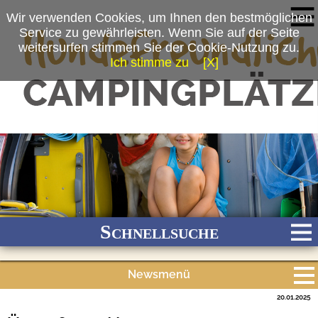
Wir verwenden Cookies, um Ihnen den bestmöglichen
Service zu gewährleisten. Wenn Sie auf der Seite
weitersurfen stimmen Sie der Cookie-Nutzung zu.
Ich stimme zu
[X]
Schnellsuche
Newsmenü
Bach
Fluss
Meer
Gebirge
See
Wald/Wiesen
20.01.2025
Alle Meldungen
Stadtnah
Ganzjährig geöffnet