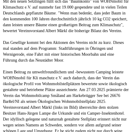
Mit den neuen Setzlingen füllt sich das "Baumkonto" von WOHNmobil für
Klimaschutz e.V. auf nunmehr fast 19.000 gespendete und in vielen Teilen
Deutschlands gepflanzte Bäume. "Wenn man bedenkt, dass jeder Baum in
den kommenden 100 Jahren durchschnittlich jährlich 10 kg CO2 speichert,
dann leisten unsere Bäume einen großartigen Beitrag zum Klimaschutz",
bewertet Vereinsvorstand Albert Märkl die bisherige Bilanz des Vereins.
Das Gesellige kommt bei den Aktionen des Vereins nicht zu kurz. Dieses
mal standen auf dem Programm: Stadtführungen in Öhringen und
Wernigerode, eine Fahrt mit einer historischen Moorbahn und eine
Führung durch das Neustädter Moor.
Einen Beitrag zu umweltfreundlichem und -bewusstem Camping leistete
WOHNmobil für Kli maschutz e.V. auch dadurch, dass der Verein das
ökologische Profil von Wohnmobilstellplätzen bewertete sowie ökologisch
gestaltete und betriebene Plätze auszeichnete. Am 27.03.2025 prämierte der
Verein das Wohnmobilcamp Småland am Harkebrügger See bei 26676
Barßel/NI als seinen Ökologischen Wohnmobilstellplatz 2025.
Vereinsvorstand Albert Märkl (links im Bild) überreichte dem stolzen
Besitzer Hans-Jürgen Lampe die Urkunde und ein Camper-Insektenhotel.
Der idyllisch gelegene und naturnah gestaltete Stellplatz erinnert nicht nur
wegen seines Namens an Schweden, sondern vor allem aufgrund seiner
schönen Lage und Umgebung. Er be sticht zudem nicht nur durch seine