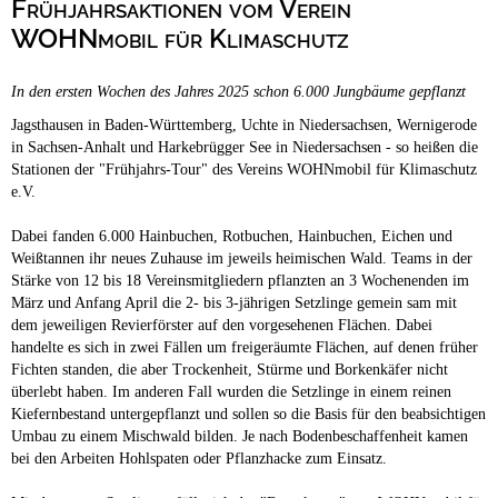
Frühjahrsaktionen vom Verein
Campingplätze
Hundefreundliche Campingplätze
WOHNmobil für Klimaschutz
Camping & Caravan
In den ersten Wochen des Jahres 2025 schon 6.000 Jungbäume gepflanzt
Touristik
Jagsthausen in Baden-Württemberg, Uchte in Niedersachsen, Wernigerode
in Sachsen-Anhalt und Harkebrügger See in Niedersachsen - so heißen die
Stationen der "Frühjahrs-Tour" des Vereins WOHNmobil für Klimaschutz
e.V.
Dabei fanden 6.000 Hainbuchen, Rotbuchen, Hainbuchen, Eichen und
Weißtannen ihr neues Zuhause im jeweils heimischen Wald. Teams in der
Stärke von 12 bis 18 Vereinsmitgliedern pflanzten an 3 Wochenenden im
März und Anfang April die 2- bis 3-jährigen Setzlinge gemein sam mit
dem jeweiligen Revierförster auf den vorgesehenen Flächen. Dabei
handelte es sich in zwei Fällen um freigeräumte Flächen, auf denen früher
Fichten standen, die aber Trockenheit, Stürme und Borkenkäfer nicht
überlebt haben. Im anderen Fall wurden die Setzlinge in einem reinen
Kiefernbestand untergepflanzt und sollen so die Basis für den beabsichtigen
Umbau zu einem Mischwald bilden. Je nach Bodenbeschaffenheit kamen
bei den Arbeiten Hohlspaten oder Pflanzhacke zum Einsatz.