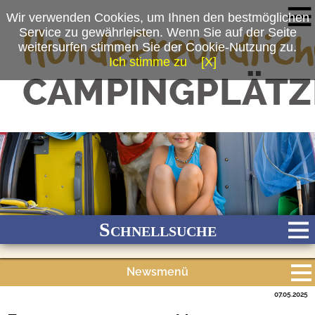
Wir verwenden Cookies, um Ihnen den bestmöglichen
Service zu gewährleisten. Wenn Sie auf der Seite
weitersurfen stimmen Sie der Cookie-Nutzung zu.
Ich stimme zu
[X]
Schnellsuche
Newsmenü
Bach
Fluss
Meer
Gebirge
See
Wald/Wiesen
07.05.2025
Alle Meldungen
Stadtnah
Ganzjährig geöffnet