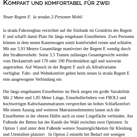
Kompakt und komfortabel für zwei
Campingplätze
Hundefreundliche Campingplätze
Neuer Regent E: la stradas 2-Personen Mobil
Camping & Caravan
Touristik
la strada Fahrzeugbau verzichtet auf die Sitzbank im Grundriss des Regent
E und schafft damit Platz für längs eingebaute Einzelbetten. Zwei Personen
können in dem neuen Kastenwagen somit komfortabel reisen und schlafen.
Mit nur 5,93 Metern Gesamtlänge manövriert der Regent E wendig durch
den Straßenverkehr. Seine 3,5 Tonnen zulässiges Gesamtgewicht werden
vom Heckantrieb und 170 oder 190 Pferdestärken agil und souverän
angetrieben. Auf Wunsch ist der Regent E auch als Allradvariante
verfügbar. Fahr- und Wohnkomfort gehen beim neuen la strada Regent E
eine ausgewogene Verbindung ein.
Die längs eingebauten Einzelbetten im Heck zeigen ein große Variabilität.
Mit 2 Meter und 1,85 Meter Länge, Einzeltellerfedern von FROLI und
hochwertigen Kaltschaummatratzen versprechen sie hohen Schlafkomfort.
Mit einem Auszug und weiteren Matratzenelementen lassen sich die
Einzelbetten in der oberen Hälfte auch zu einer Liegefläche verbinden. Am
Fußende der Betten hat der Kunde die Wahl zwischen zwei Optionen: In
Option 1 sind unter dem Fußende weitere Staumöglichkeiten für Kleidung
und Utentsilien platziert . In Option 2 entsteht bei Bedarf mit wenigen