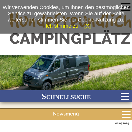
Wir verwenden Cookies, um Ihnen den bestmöglichen
Service zu gewährleisten. Wenn Sie auf der Seite
weitersurfen stimmen Sie der Cookie-Nutzung zu.
Ich stimme zu
[X]
(c) la strada Fahrzeugbau GmbH
Schnellsuche
Newsmenü
Bach
Fluss
Meer
Gebirge
See
Wald/Wiesen
02.07.2024
Alle Meldungen
Stadtnah
Ganzjährig geöffnet