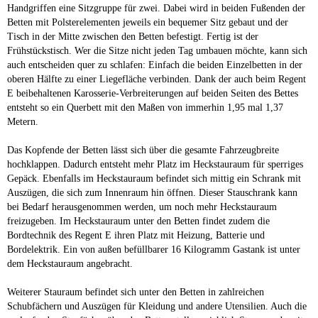
Handgriffen eine Sitzgruppe für zwei. Dabei wird in beiden Fußenden der
Betten mit Polsterelementen jeweils ein bequemer Sitz gebaut und der
Tisch in der Mitte zwischen den Betten befestigt. Fertig ist der
Frühstückstisch. Wer die Sitze nicht jeden Tag umbauen möchte, kann sich
auch entscheiden quer zu schlafen: Einfach die beiden Einzelbetten in der
oberen Hälfte zu einer Liegefläche verbinden. Dank der auch beim Regent
E beibehaltenen Karosserie-Verbreiterungen auf beiden Seiten des Bettes
entsteht so ein Querbett mit den Maßen von immerhin 1,95 mal 1,37
Metern.
Das Kopfende der Betten lässt sich über die gesamte Fahrzeugbreite
hochklappen. Dadurch entsteht mehr Platz im Heckstauraum für sperriges
Gepäck. Ebenfalls im Heckstauraum befindet sich mittig ein Schrank mit
Auszügen, die sich zum Innenraum hin öffnen. Dieser Stauschrank kann
bei Bedarf herausgenommen werden, um noch mehr Heckstauraum
freizugeben. Im Heckstauraum unter den Betten findet zudem die
Bordtechnik des Regent E ihren Platz mit Heizung, Batterie und
Bordelektrik. Ein von außen befüllbarer 16 Kilogramm Gastank ist unter
dem Heckstauraum angebracht.
Weiterer Stauraum befindet sich unter den Betten in zahlreichen
Schubfächern und Auszügen für Kleidung und andere Utensilien. Auch die