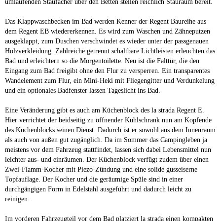
umlaufenden Staufächer über den Betten stellen reichlich Stauraum bereit.
Das Klappwaschbecken im Bad werden Kenner der Regent Baureihe aus
dem Regent EB wiedererkennen. Es wird zum Waschen und Zähneputzen
ausgeklappt, zum Duschen verschwindet es wieder unter der passgenauen
Holzverkleidung. Zahlreiche getrennt schaltbare Lichtleisten erleuchten das
Bad und erleichtern so die Morgentoilette. Neu ist die Falttür, die den
Eingang zum Bad freigibt ohne den Flur zu versperren. Ein transparentes
Wandelement zum Flur, ein Mini-Heki mit Fliegengitter und Verdunkelung
und ein optionales Badfenster lassen Tageslicht ins Bad.
Eine Veränderung gibt es auch am Küchenblock des la strada Regent E.
Hier verrichtet der beidseitig zu öffnender Kühlschrank nun am Kopfende
des Küchenblocks seinen Dienst. Dadurch ist er sowohl aus dem Innenraum
als auch von außen gut zugänglich. Da im Sommer das Campingleben ja
meistens vor dem Fahrzeug stattfindet, lassen sich dabei Lebensmittel nun
leichter aus- und einräumen. Der Küchenblock verfügt zudem über einen
Zwei-Flamm-Kocher mit Piezo-Zündung und eine solide gusseiserne
Topfauflage. Der Kocher und die geräumige Spüle sind in einer
durchgängigen Form in Edelstahl ausgeführt und dadurch leicht zu
reinigen.
Im vorderen Fahrzeugteil vor dem Bad platziert la strada einen kompakten