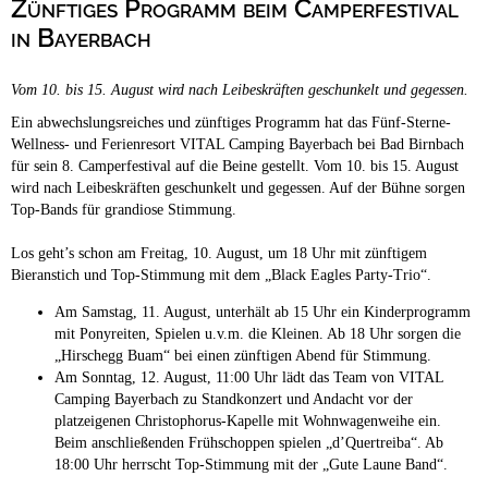
Zünftiges Programm beim Camperfestival
Campingplätze
Hundefreundliche Campingplätze
in Bayerbach
Camping & Caravan
Vom 10. bis 15. August wird nach Leibeskräften geschunkelt und gegessen.
Touristik
Ein abwechslungsreiches und zünftiges Programm hat das Fünf-Sterne-
Wellness- und Ferienresort VITAL Camping Bayerbach bei Bad Birnbach
für sein 8. Camperfestival auf die Beine gestellt. Vom 10. bis 15. August
wird nach Leibeskräften geschunkelt und gegessen. Auf der Bühne sorgen
Top-Bands für grandiose Stimmung.
Los geht’s schon am Freitag, 10. August, um 18 Uhr mit zünftigem
Bieranstich und Top-Stimmung mit dem „Black Eagles Party-Trio“.
Am Samstag, 11. August, unterhält ab 15 Uhr ein Kinderprogramm
mit Ponyreiten, Spielen u.v.m. die Kleinen. Ab 18 Uhr sorgen die
„Hirschegg Buam“ bei einen zünftigen Abend für Stimmung.
Am Sonntag, 12. August, 11:00 Uhr lädt das Team von VITAL
Camping Bayerbach zu Standkonzert und Andacht vor der
platzeigenen Christophorus-Kapelle mit Wohnwagenweihe ein.
Beim anschließenden Frühschoppen spielen „d’Quertreiba“. Ab
18:00 Uhr herrscht Top-Stimmung mit der „Gute Laune Band“.