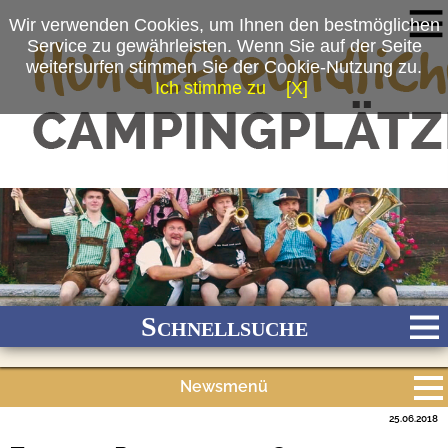
Wir verwenden Cookies, um Ihnen den bestmöglichen
Service zu gewährleisten. Wenn Sie auf der Seite
weitersurfen stimmen Sie der Cookie-Nutzung zu.
Ich stimme zu
[X]
(c) privat
Schnellsuche
Newsmenü
Bach
Fluss
Meer
Gebirge
See
Wald/Wiesen
25.06.2018
Alle Meldungen
Stadtnah
Ganzjährig geöffnet