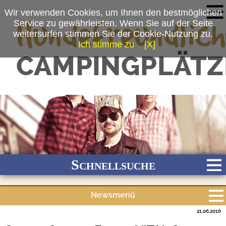
Wir verwenden Cookies, um Ihnen den bestmöglichen
Service zu gewährleisten. Wenn Sie auf der Seite
weitersurfen stimmen Sie der Cookie-Nutzung zu.
Ich stimme zu
[X]
(c) LAKESIDE WILLIE
Schnellsuche
Newsmenü
Bach
Fluss
Meer
Gebirge
See
Wald/Wiesen
21.06.2016
Alle Meldungen
Stadtnah
Ganzjährig geöffnet