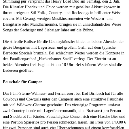
Stimmung pur verspricht das Heavy Load Duo am Samstag, den 2. Juli.
Die Künstler Hondax und Chico werden mit geballter Akkustikpower in
ihrem ureigenen Stil Folk-, Country- und Rocksongs in brillianter Weise
covern. Mit Gesang, wenigen Musikinstrumenten wie Western- und
Bassgitarre oder Mundharmonika, bringen sie in unnachahmlicher Weise
Songs der Sechziger und Siebziger Jahre auf die Bühne.
Die stilvolle Kulisse für die Countrykünstler bildet an beiden Abenden der
große Biergarten mit Lagerfeuer und großem Grill, auf dem typische
Barbecue Specials brutzeln. Bei schlechtem Wetter werden die Konzerte in
den Familiengasthof „Huckenhamer Stadl“ verlegt. Der Eintritt ist an
beiden Abenden frei. Beginn ist um 18 Uhr. Bei schönem Wetter sind die
Badeseen geöffnet.
Pauschale für Camper
Das Fünf-Sterne-Wellness- und Ferienresort bei Bad Birnbach hat für alle
Cowboys und Cowgirls unter den Campern auch eine attraktive Pauschale
mit viel Wildwest-Charme geschnürt. Das viertägige Programm umfasst
zwei Countryabende mit Lagerfeuerromantik, eine Bratwurst pro Person
und Stockbrot für Kinder. Pauschalgäste können sich eine Flasche Bier und
eine Portion Spareribs pro Person schmecken lassen. Im Preis von 149,00 €
für zwei Personen sind auch vier Übernachtungen auf einem komfortablen