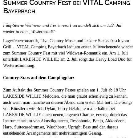
Summer Country Fest bei VITAL Camping
Campingplätze
Hundefreundliche Campingplätze
Bayerbach
Camping & Caravan
Fünf-Sterne Wellness- und Ferienresort verwandelt sich am 1./2. Juli
Touristik
wieder in eine „Westernstadt“
Lagerfeuerromantik, Live Country Music und leckere Steaks frisch vom
Grill… VITAL Camping Bayerbach lädt am ersten Juliwochenende wieder
zum Summer Country Fest mit viel Wildwest-Romantik ein. Am 1. Juli
unterhält LAKESIDE WILLIE; am 2. Juli sorgt das Heavy Load Duo für
Westernstimmung.
Country-Stars auf dem Campingplatz
Zum Auftakt des Summer Country Festes spielen am 1. Juli ab 18 Uhr
LAKESIDE WILLIE Melodien, die man glaubt schon ewig zu kennen,
auch wenn man manche an diesem Abend zum ersten Mal hört. Die Songs
von Künstlern wie Bob Dylan, Harry Belafonte u.a. erhalten bei
LAKESIDE WILLIE einen neuen, eigenen Charme, erzeugt durch das
Instrumentarium von Akustikgitarren, Resophonic, Banjo, Akkordeon,
Harp, Suitecasedrumset, Waschbrett, Upright Bass und den daraus
entstehenden Arrangements mit mehrstimmigem Gesang.