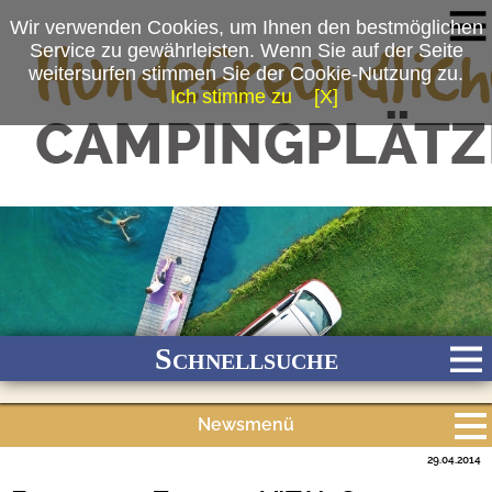
Wir verwenden Cookies, um Ihnen den bestmöglichen
Service zu gewährleisten. Wenn Sie auf der Seite
weitersurfen stimmen Sie der Cookie-Nutzung zu.
Ich stimme zu
[X]
Schnellsuche
Newsmenü
Bach
Fluss
Meer
Gebirge
See
Wald/Wiesen
29.04.2014
Alle Meldungen
Stadtnah
Ganzjährig geöffnet