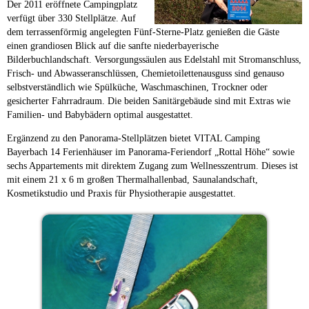
Der 2011 eröffnete Campingplatz
verfügt über 330 Stellplätze. Auf
dem terrassenförmig angelegten Fünf-Sterne-Platz genießen die Gäste
einen grandiosen Blick auf die sanfte niederbayerische
Bilderbuchlandschaft. Versorgungssäulen aus Edelstahl mit Stromanschluss,
Frisch- und Abwasseranschlüssen, Chemietoilettenausguss sind genauso
selbstverständlich wie Spülküche, Waschmaschinen, Trockner oder
gesicherter Fahrradraum. Die beiden Sanitärgebäude sind mit Extras wie
Familien- und Babybädern optimal ausgestattet.
Ergänzend zu den Panorama-Stellplätzen bietet VITAL Camping
Bayerbach 14 Ferienhäuser im Panorama-Feriendorf „Rottal Höhe“ sowie
sechs Appartements mit direktem Zugang zum Wellnesszentrum. Dieses ist
mit einem 21 x 6 m großen Thermalhallenbad, Saunalandschaft,
Kosmetikstudio und Praxis für Physiotherapie ausgestattet.