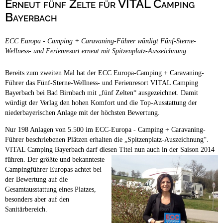
Erneut fünf Zelte für VITAL Camping
Campingplätze
Hundefreundliche Campingplätze
Bayerbach
Camping & Caravan
ECC Europa - Camping + Caravaning-Führer würdigt Fünf-Sterne-
Touristik
Wellness- und Ferienresort erneut mit Spitzenplatz-Auszeichnung
Bereits zum zweiten Mal hat der ECC Europa-Camping + Caravaning-
Führer das Fünf-Sterne-Wellness- und Ferienresort VITAL Camping
Bayerbach bei Bad Birnbach mit „fünf Zelten“ ausgezeichnet. Damit
würdigt der Verlag den hohen Komfort und die Top-Ausstattung der
niederbayerischen Anlage mit der höchsten Bewertung.
Nur 198 Anlagen von 5.500 im ECC-Europa - Camping + Caravaning-
Führer beschriebenen Plätzen erhalten die „Spitzenplatz-Auszeichnung“.
VITAL Camping Bayerbach darf diesen Titel nun auch in der Saison 2014
führen.
Der größte und bekannteste
Campingführer Europas achtet bei
der Bewertung auf die
Gesamtausstattung eines Platzes,
besonders aber auf den
Sanitärbereich.