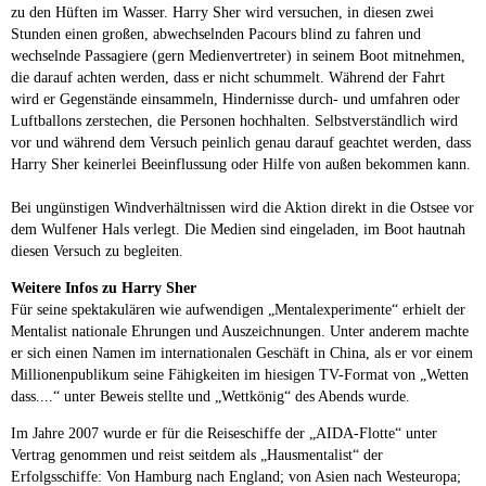
zu den Hüften im Wasser. Harry Sher wird versuchen, in diesen zwei
Stunden einen großen, abwechselnden Pacours blind zu fahren und
wechselnde Passagiere (gern Medienvertreter) in seinem Boot mitnehmen,
die darauf achten werden, dass er nicht schummelt. Während der Fahrt
wird er Gegenstände einsammeln, Hindernisse durch- und umfahren oder
Luftballons zerstechen, die Personen hochhalten. Selbstverständlich wird
vor und während dem Versuch peinlich genau darauf geachtet werden, dass
Harry Sher keinerlei Beeinflussung oder Hilfe von außen bekommen kann.
Bei ungünstigen Windverhältnissen wird die Aktion direkt in die Ostsee vor
dem Wulfener Hals verlegt. Die Medien sind eingeladen, im Boot hautnah
diesen Versuch zu begleiten.
Weitere Infos zu Harry Sher
Für seine spektakulären wie aufwendigen „Mentalexperimente“ erhielt der
Mentalist nationale Ehrungen und Auszeichnungen. Unter anderem machte
er sich einen Namen im internationalen Geschäft in China, als er vor einem
Millionenpublikum seine Fähigkeiten im hiesigen TV-Format von „Wetten
dass....“ unter Beweis stellte und „Wettkönig“ des Abends wurde.
Im Jahre 2007 wurde er für die Reiseschiffe der „AIDA-Flotte“ unter
Vertrag genommen und reist seitdem als „Hausmentalist“ der
Erfolgsschiffe: Von Hamburg nach England; von Asien nach Westeuropa;