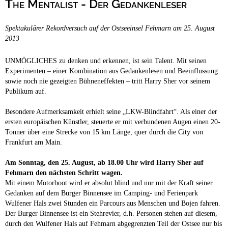
The Mentalist - Der Gedankenleser
Campingplätze
Hundefreundliche Campingplätze
Spektakulärer Rekordversuch auf der Ostseeinsel Fehmarn am 25. August
Camping & Caravan
2013
Touristik
UNMÖGLICHES zu denken und erkennen, ist sein Talent. Mit seinen
Experimenten – einer Kombination aus Gedankenlesen und Beeinflussung
sowie noch nie gezeigten Bühneneffekten – tritt Harry Sher vor seinem
Publikum auf.
Besondere Aufmerksamkeit erhielt seine „LKW-Blindfahrt“. Als einer der
ersten europäischen Künstler, steuerte er mit verbundenen Augen einen 20-
Tonner über eine Strecke von 15 km Länge, quer durch die City von
Frankfurt am Main.
Am Sonntag, den 25. August, ab 18.00 Uhr wird Harry Sher auf
Fehmarn den nächsten Schritt wagen.
Mit einem Motorboot wird er absolut blind und nur mit der Kraft seiner
Gedanken auf dem Burger Binnensee im Camping- und Ferienpark
Wulfener Hals zwei Stunden ein Parcours aus Menschen und Bojen fahren.
Der Burger Binnensee ist ein Stehrevier, d.h. Personen stehen auf diesem,
durch den Wulfener Hals auf Fehmarn abgegrenzten Teil der Ostsee nur bis