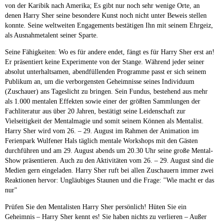
von der Karibik nach Amerika; Es gibt nur noch sehr wenige Orte, an
denen Harry Sher seine besondere Kunst noch nicht unter Beweis stellen
konnte. Seine weltweiten Engagements bestätigen Ihn mit seinem Ehrgeiz,
als Ausnahmetalent seiner Sparte.
Seine Fähigkeiten: Wo es für andere endet, fängt es für Harry Sher erst an!
Er präsentiert keine Experimente von der Stange. Während jeder seiner
absolut unterhaltsamen, abendfüllenden Programme passt er sich seinem
Publikum an, um die verborgensten Geheimnisse seines Individuum
(Zuschauer) ans Tageslicht zu bringen. Sein Fundus, bestehend aus mehr
als 1.000 mentalen Effekten sowie einer der größten Sammlungen der
Fachliteratur aus über 20 Jahren, bestätigt seine Leidenschaft zur
Vielseitigkeit der Mentalmagie und somit seinem Können als Mentalist.
Harry Sher wird vom 26. – 29. August im Rahmen der Animation im
Ferienpark Wulfener Hals täglich mentale Workshops mit den Gästen
durchführen und am 29. August abends um 20.30 Uhr seine große Mental-
Show präsentieren. Auch zu den Aktivitäten vom 26. – 29. August sind die
Medien gern eingeladen. Harry Sher ruft bei allen Zuschauern immer zwei
Reaktionen hervor: Ungläubiges Staunen und die Frage: "Wie macht er das
nur"
Prüfen Sie den Mentalisten Harry Sher persönlich! Hüten Sie ein
Geheimnis – Harry Sher kennt es! Sie haben nichts zu verlieren – Außer