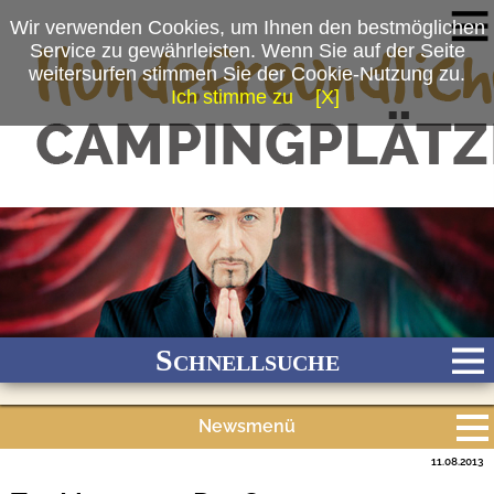
Wir verwenden Cookies, um Ihnen den bestmöglichen
Service zu gewährleisten. Wenn Sie auf der Seite
weitersurfen stimmen Sie der Cookie-Nutzung zu.
Ich stimme zu
[X]
Schnellsuche
Newsmenü
Bach
Fluss
Meer
Gebirge
See
Wald/Wiesen
11.08.2013
Alle Meldungen
Stadtnah
Ganzjährig geöffnet