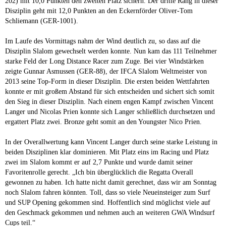
202) mit 10,0 Punkten den zweiten Platz sichern. Der dritte Rang in dieser
Disziplin geht mit 12,0 Punkten an den Eckernförder Oliver-Tom
Schliemann (GER-1001).
Im Laufe des Vormittags nahm der Wind deutlich zu, so dass auf die
Disziplin Slalom gewechselt werden konnte. Nun kam das 111 Teilnehmer
starke Feld der Long Distance Racer zum Zuge. Bei vier Windstärken
zeigte Gunnar Asmussen (GER-88), der IFCA Slalom Weltmeister von
2013 seine Top-Form in dieser Disziplin. Die ersten beiden Wettfahrten
konnte er mit großem Abstand für sich entscheiden und sichert sich somit
den Sieg in dieser Disziplin. Nach einem engen Kampf zwischen Vincent
Langer und Nicolas Prien konnte sich Langer schließlich durchsetzen und
ergattert Platz zwei. Bronze geht somit an den Youngster Nico Prien.
In der Overallwertung kann Vincent Langer durch seine starke Leistung in
beiden Disziplinen klar dominieren. Mit Platz eins im Racing und Platz
zwei im Slalom kommt er auf 2,7 Punkte und wurde damit seiner
Favoritenrolle gerecht. „Ich bin überglücklich die Regatta Overall
gewonnen zu haben. Ich hatte nicht damit gerechnet, dass wir am Sonntag
noch Slalom fahren könnten. Toll, dass so viele Neueinsteiger zum Surf
und SUP Opening gekommen sind. Hoffentlich sind möglichst viele auf
den Geschmack gekommen und nehmen auch an weiteren GWA Windsurf
Cups teil.“