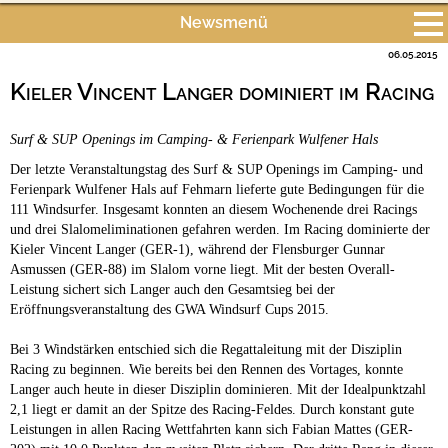
Newsmenü
Bach
Fluss
Meer
Gebirge
See
Wald/Wiesen
06.05.2015
Alle Meldungen
Stadtnah
Ganzjährig geöffnet
Kieler Vincent Langer dominiert im Racing
Campingplätze
Hundefreundliche Campingplätze
Surf & SUP Openings im Camping- & Ferienpark Wulfener Hals
Camping & Caravan
Der letzte Veranstaltungstag des Surf & SUP Openings im Camping- und
Touristik
Ferienpark Wulfener Hals auf Fehmarn lieferte gute Bedingungen für die
111 Windsurfer. Insgesamt konnten an diesem Wochenende drei Racings
und drei Slalomeliminationen gefahren werden. Im Racing dominierte der
Kieler Vincent Langer (GER-1), während der Flensburger Gunnar
Asmussen (GER-88) im Slalom vorne liegt. Mit der besten Overall-
Leistung sichert sich Langer auch den Gesamtsieg bei der
Eröffnungsveranstaltung des GWA Windsurf Cups 2015.
Bei 3 Windstärken entschied sich die Regattaleitung mit der Disziplin
Racing zu beginnen. Wie bereits bei den Rennen des Vortages, konnte
Langer auch heute in dieser Disziplin dominieren. Mit der Idealpunktzahl
2,1 liegt er damit an der Spitze des Racing-Feldes. Durch konstant gute
Leistungen in allen Racing Wettfahrten kann sich Fabian Mattes (GER-