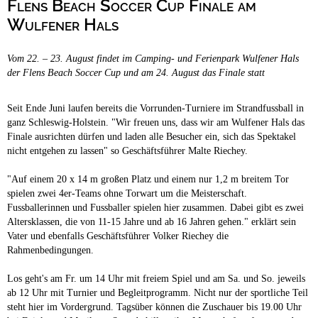
Flens Beach Soccer Cup Finale am
Campingplätze
Hundefreundliche Campingplätze
Wulfener Hals
Camping & Caravan
Vom 22. – 23. August findet im Camping- und Ferienpark Wulfener Hals
Touristik
der Flens Beach Soccer Cup und am 24. August das Finale statt
Seit Ende Juni laufen bereits die Vorrunden-Turniere im Strandfussball in
ganz Schleswig-Holstein. "Wir freuen uns, dass wir am Wulfener Hals das
Finale ausrichten dürfen und laden alle Besucher ein, sich das Spektakel
nicht entgehen zu lassen" so Geschäftsführer Malte Riechey.
"Auf einem 20 x 14 m großen Platz und einem nur 1,2 m breitem Tor
spielen zwei 4er-Teams ohne Torwart um die Meisterschaft.
Fussballerinnen und Fussballer spielen hier zusammen. Dabei gibt es zwei
Altersklassen, die von 11-15 Jahre und ab 16 Jahren gehen." erklärt sein
Vater und ebenfalls Geschäftsführer Volker Riechey die
Rahmenbedingungen.
Los geht's am Fr. um 14 Uhr mit freiem Spiel und am Sa. und So. jeweils
ab 12 Uhr mit Turnier und Begleitprogramm. Nicht nur der sportliche Teil
steht hier im Vordergrund. Tagsüber können die Zuschauer bis 19.00 Uhr