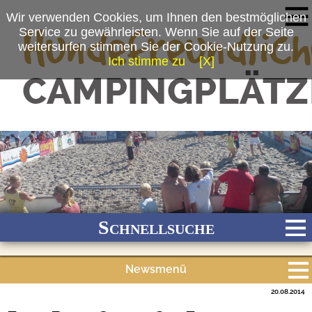
Wir verwenden Cookies, um Ihnen den bestmöglichen
Service zu gewährleisten. Wenn Sie auf der Seite
weitersurfen stimmen Sie der Cookie-Nutzung zu.
Ich stimme zu
[X]
(c) Camping- und Ferienpark Wulfener Hals
Schnellsuche
Newsmenü
Bach
Fluss
Meer
Gebirge
See
Wald/Wiesen
20.08.2014
Alle Meldungen
Stadtnah
Ganzjährig geöffnet