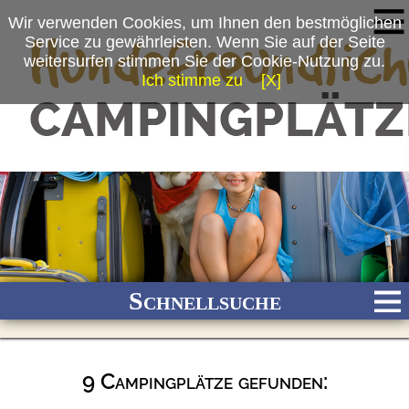
Wir verwenden Cookies, um Ihnen den bestmöglichen
Service zu gewährleisten. Wenn Sie auf der Seite
weitersurfen stimmen Sie der Cookie-Nutzung zu.
Ich stimme zu
[X]
Schnellsuche
9 Campingplätze gefunden:
Bach
Fluss
Meer
Gebirge
See
Wald/Wiesen
Stadtnah
Ganzjährig geöffnet