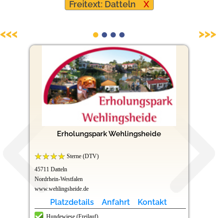
Freitext: Datteln
X
Hundefreundliche Campingplätze
<<<
>>>
Erholungspark Wehlingsheide
Sterne (DTV)
45711 Datteln
Nordrhein-Westfalen
www.wehlingsheide.de
Platzdetails
Anfahrt
Kontakt
Hundewiese (Freilauf)