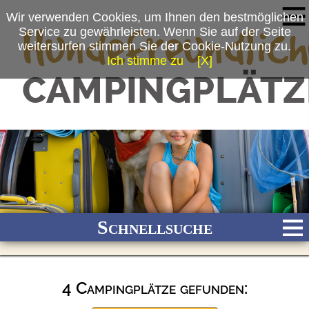
Wir verwenden Cookies, um Ihnen den bestmöglichen
Service zu gewährleisten. Wenn Sie auf der Seite
weitersurfen stimmen Sie der Cookie-Nutzung zu.
Ich stimme zu
[X]
Schnellsuche
4 Campingplätze gefunden:
Bach
Fluss
Meer
Gebirge
See
Wald/Wiesen
Stadtnah
Ganzjährig geöffnet