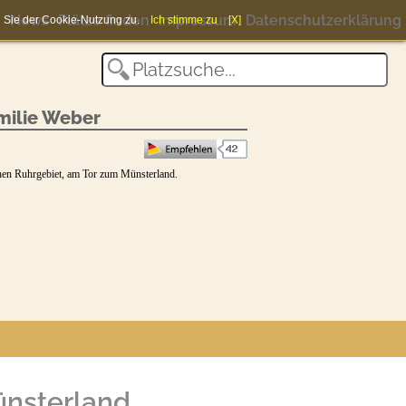
News
Plätze finden
Impressum
Datenschutzerklärung
en Sie der Cookie-Nutzung zu.
Ich stimme zu
[X]
milie Weber
hen Ruhrgebiet, am Tor zum Münsterland.
nsterland