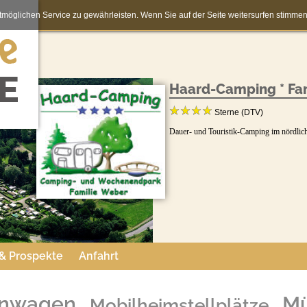
möglichen Service zu gewährleisten. Wenn Sie auf der Seite weitersurfen stimm
Haard-Camping * Fa
Sterne (DTV)
Dauer- und Touristik-Camping im nördlic
 & Prospekte
Anfahrt
hnwagen
Mü
Mobilheimstellplätze