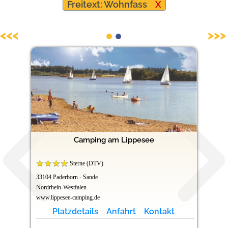
Freitext: Wohnfass
X
Hundefreundliche Campingplätze
<<<
>>>
Camping am Lippesee
Sterne (DTV)
33104 Paderborn - Sande
Nordrhein-Westfalen
www.lippesee-camping.de
Platzdetails
Anfahrt
Kontakt