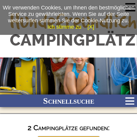
Wir verwenden Cookies, um Ihnen den bestmöglichen
Service zu gewährleisten. Wenn Sie auf der Seite
weitersurfen stimmen Sie der Cookie-Nutzung zu.
Ich stimme zu
[X]
Schnellsuche
2 Campingplätze gefunden:
Bach
Fluss
Meer
Gebirge
See
Wald/Wiesen
Stadtnah
Ganzjährig geöffnet