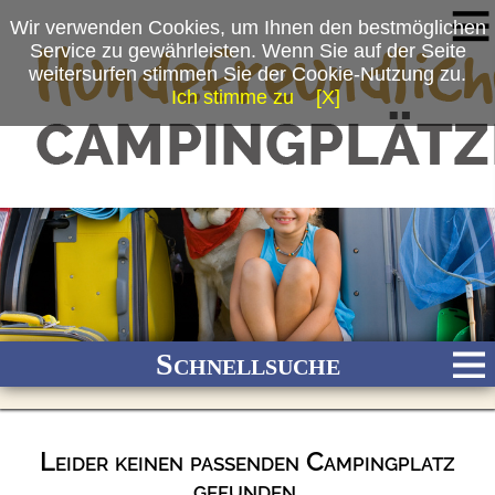
Wir verwenden Cookies, um Ihnen den bestmöglichen
Service zu gewährleisten. Wenn Sie auf der Seite
weitersurfen stimmen Sie der Cookie-Nutzung zu.
Ich stimme zu
[X]
Schnellsuche
Leider keinen passenden Campingplatz
Bach
Fluss
Meer
Gebirge
See
Wald/Wiesen
gefunden.
Stadtnah
Ganzjährig geöffnet