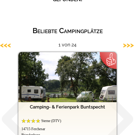
Hundefreundliche Campingplätze
Beliebte Campingplätze
<<<
>>>
1 von 24
Camping- & Ferienpark Buntspecht
Sterne (DTV)
14715 Ferchesar
Brandenburg