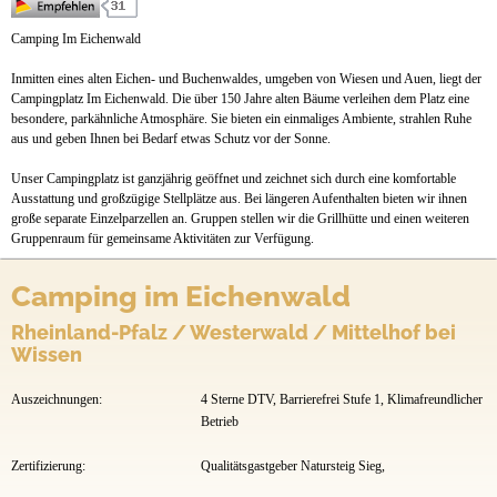
Preise & Prospekte
Camping Im Eichenwald
Anfahrt
Inmitten eines alten Eichen- und Buchenwaldes, umgeben von Wiesen und Auen, liegt der
Campingplatz Im Eichenwald. Die über 150 Jahre alten Bäume verleihen dem Platz eine
besondere, parkähnliche Atmosphäre. Sie bieten ein einmaliges Ambiente, strahlen Ruhe
aus und geben Ihnen bei Bedarf etwas Schutz vor der Sonne.
Unser Campingplatz ist ganzjährig geöffnet und zeichnet sich durch eine komfortable
Ausstattung und großzügige Stellplätze aus. Bei längeren Aufenthalten bieten wir ihnen
große separate Einzelparzellen an. Gruppen stellen wir die Grillhütte und einen weiteren
Gruppenraum für gemeinsame Aktivitäten zur Verfügung.
Camping im Eichenwald
Rheinland-Pfalz / Westerwald / Mittelhof bei
Wissen
Auszeichnungen:
4 Sterne DTV, Barrierefrei Stufe 1, Klimafreundlicher
Betrieb
Zertifizierung:
Qualitätsgastgeber Natursteig Sieg,