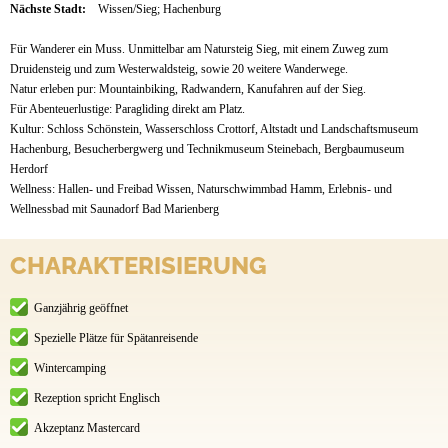
Nächste Stadt:
Wissen/Sieg; Hachenburg
Für Wanderer ein Muss. Unmittelbar am Natursteig Sieg, mit einem Zuweg zum
Druidensteig und zum Westerwaldsteig, sowie 20 weitere Wanderwege.
Natur erleben pur: Mountainbiking, Radwandern, Kanufahren auf der Sieg.
Für Abenteuerlustige: Paragliding direkt am Platz.
Kultur: Schloss Schönstein, Wasserschloss Crottorf, Altstadt und Landschaftsmuseum
Hachenburg, Besucherbergwerg und Technikmuseum Steinebach, Bergbaumuseum
Herdorf
Wellness: Hallen- und Freibad Wissen, Naturschwimmbad Hamm, Erlebnis- und
Wellnessbad mit Saunadorf Bad Marienberg
CHARAKTERISIERUNG
Ganzjährig geöffnet
Spezielle Plätze für Spätanreisende
Wintercamping
Rezeption spricht Englisch
Akzeptanz Mastercard