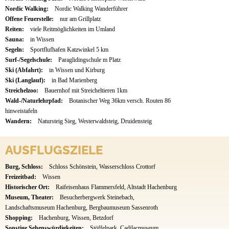
Nordic Walking:
Nordic Walking Wanderführer
Offene Feuerstelle:
nur am Grillplatz
Reiten:
viele Reitmöglichkeiten im Umland
Sauna:
in Wissen
Segeln:
Sportflufhafen Katzwinkel 5 km
Surf-/Segelschule:
Paraglidingschule m Platz
Ski (Abfahrt):
in Wissen und Kirburg
Ski (Langlauf):
in Bad Marienberg
Streichelzoo:
Bauernhof mit Streicheltieren 1km
Wald-/Naturlehrpfad:
Botanischer Weg 36km versch. Routen 86
hinweistafeln
Wandern:
Natursteig Sieg, Westerwaldsteig, Druidensteig
AUSFLUGSZIELE
Burg, Schloss:
Schloss Schönstein, Wasserschloss Crottorf
Freizeitbad:
Wissen
Historischer Ort:
Raifeisenhaus Flammersfeld, Altstadt Hachenburg
Museum, Theater:
Besucherbergwerk Steinebach,
Landschaftsmuseum Hachenburg, Bergbaumuseum Sassenroth
Shopping:
Hachenburg, Wissen, Betzdorf
Sonstige Sehenswürdigkeiten:
Stöffelpark, Cadilacmuseum,