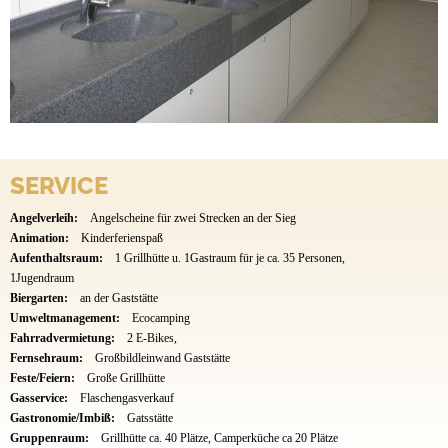
SERVICE
Angelverleih:
Angelscheine für zwei Strecken an der Sieg
Animation:
Kinderferienspaß
Aufenthaltsraum:
1 Grillhütte u. 1Gastraum für je ca. 35 Personen,
1Jugendraum
Biergarten:
an der Gaststätte
Umweltmanagement:
Ecocamping
Fahrradvermietung:
2 E-Bikes,
Fernsehraum:
Großbildleinwand Gaststätte
Feste/Feiern:
Große Grillhütte
Gasservice:
Flaschengasverkauf
Gastronomie/Imbiß:
Gatsstätte
Gruppenraum:
Grillhütte ca. 40 Plätze, Camperküche ca 20 Plätze