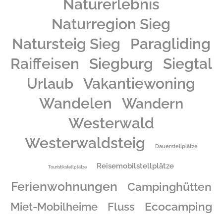
Naturerlebnis
Naturregion Sieg
Natursteig Sieg
Paragliding
Raiffeisen
Siegburg
Siegtal
Urlaub
Vakantiewoning
Wandelen
Wandern
Westerwald
Westerwaldsteig
Dauerstellplätze
Reisemobilstellplätze
Touristikstellplätze
Ferienwohnungen
Campinghütten
Ecocamping
Miet-Mobilheime
Fluss