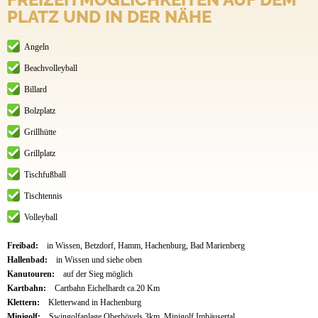
PLATZ UND IN DER NÄHE
Angeln
Beachvolleyball
Billard
Bolzplatz
Grillhütte
Grillplatz
Tischfußball
Tischtennis
Volleyball
Freibad:
in Wissen, Betzdorf, Hamm, Hachenburg, Bad Marienberg
Hallenbad:
in Wissen und siehe oben
Kanutouren:
auf der Sieg möglich
Kartbahn:
Cartbahn Eichelhardt ca.20 Km
Klettern:
Kletterwand in Hachenburg
Minigolf:
Swingolfanlage Oberhövels 3km, Minigolf Imhäusertal