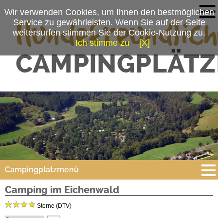
Wir verwenden Cookies, um Ihnen den bestmöglichen
Service zu gewährleisten. Wenn Sie auf der Seite
weitersurfen stimmen Sie der Cookie-Nutzung zu.
Ich stimme zu
[X]
Campingplatzmenü
Camping im Eichenwald
Platzdaten
Sterne (DTV)
Stellplätze