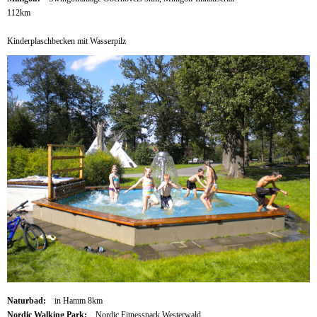
112km
Kinderplaschbecken mit Wasserpilz
Naturbad:
in Hamm 8km
Nordic Walking Park:
Nordic Fitnesspark Westerwald