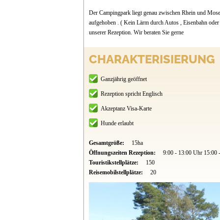
Der Campingpark liegt genau zwischen Rhein und Mosel d
aufgehoben . ( Kein Lärm durch Autos , Eisenbahn oder
unserer Rezeption. Wir beraten Sie gerne
CHARAKTERISIERUNG
Ganzjährig geöffnet
Rezeption spricht Englisch
Akzeptanz Visa-Karte
Hunde erlaubt
Gesamtgröße:
15ha
Öffnungszeiten Rezeption:
9:00 - 13:00 Uhr 15:00 
Touristikstellplätze:
150
Reisemobilstellplätze:
20