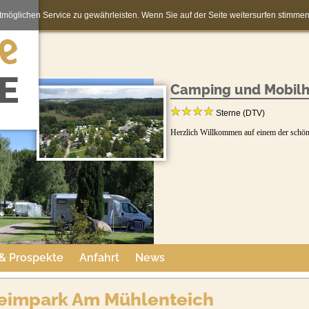
möglichen Service zu gewährleisten. Wenn Sie auf der Seite weitersurfen stimm
Camping und Mobilh
Sterne (DTV)
Herzlich Willkommen auf einem der schön
 & Prospekte
Anfahrt
News
eimpark Am Mühlenteich