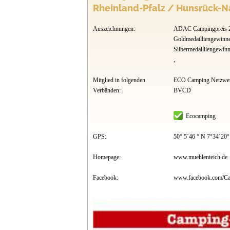
Rheinland-Pfalz / Hunsrück-N
Auszeichnungen:
ADAC Campingpreis 2
Goldmedailliengewinne
Silbermedailliengewin
,
Mitglied in folgenden
ECO Camping Netzwerk
Verbänden:
BVCD
Ecocamping
GPS:
50° 5´46 ° N 7°34`20
Homepage:
www.muehlenteich.de
Facebook: