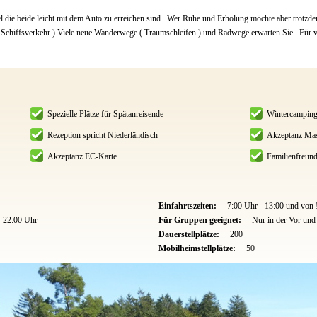
ie beide leicht mit dem Auto zu erreichen sind . Wer Ruhe und Erholung möchte aber trotzde
 Schiffsverkehr ) Viele neue Wanderwege ( Traumschleifen ) und Radwege erwarten Sie . Für v
Spezielle Plätze für Spätanreisende
Wintercampin
Rezeption spricht Niederländisch
Akzeptanz Mas
Akzeptanz EC-Karte
Familienfreund
Einfahrtszeiten:
7:00 Uhr - 13:00 und von 
- 22:00 Uhr
Für Gruppen geeignet:
Nur in der Vor un
Dauerstellplätze:
200
Mobilheimstellplätze:
50