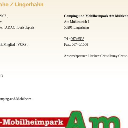
ahe / Lingerhahn
007 ,
Camping und Mobilheimpark Am Mühlent
r ,
Am Mühlenteich 1
ner , ADAC Touristikpreis
56291 Lingerhahn
Tel.:
06746533
 Mitglied , VCRS ,
Fax.: 06746/1566
Ansprechpartner: Heribert Christ/Janny Christ
° O
www.facebook.com/Camping-und-Mobilheimpark-Am-M%C3%BChlenteich-219644731557222