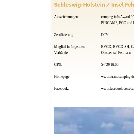
Schleswig-Holstein / Insel F
Auszeichnungen:
camping.info Award 20
PINCAMP, ECC und
Zertifizierung:
DTV
Mitglied in folgenden
BVCD, BVCD-SH, Cam
Verbänden:
Ostseeinsel Fehmarn
GPS:
54°29'16.66
Homepage:
www.strandcamping.d
Facebook:
www.facebook.com/cam