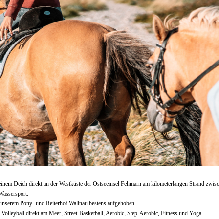
r einem Deich direkt an der Westküste der Ostseeinsel Fehmarn am kilometerlangen Strand zwis
Wassersport.
n unserem Pony- und Reiterhof Wallnau bestens aufgehoben.
Volleyball direkt am Meer, Street-Basketball, Aerobic, Step-Aerobic, Fitness und Yoga.