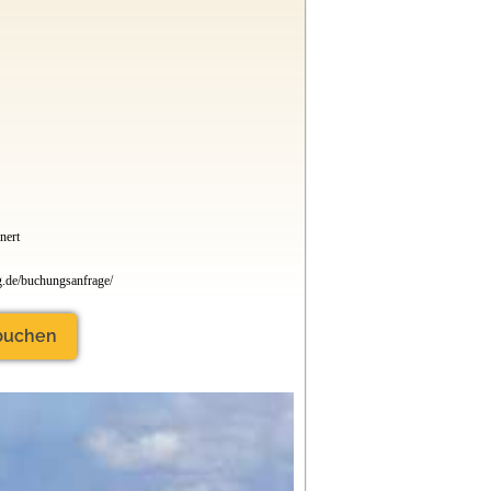
nert
g.de/buchungsanfrage/
 buchen