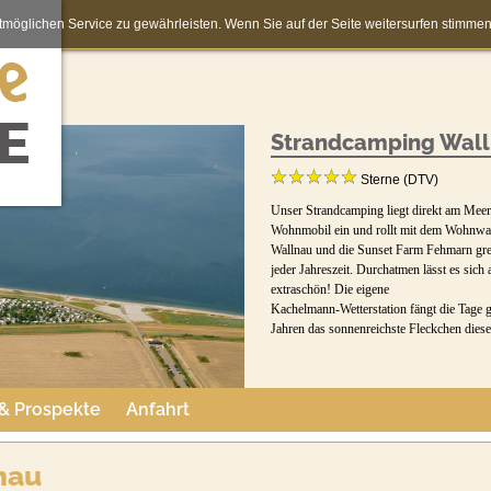
möglichen Service zu gewährleisten. Wenn Sie auf der Seite weitersurfen stimm
Strandcamping Wal
Sterne (DTV)
Unser Strandcamping liegt direkt am Meer. 
Wohnmobil ein und rollt mit dem Wohnwag
Wallnau und die Sunset Farm Fehmarn grenz
jeder Jahreszeit. Durchatmen lässt es sich
extraschön! Die eigene
Kachelmann-Wetterstation fängt die Tage ga
Jahren das sonnenreichste Fleckchen diese
 & Prospekte
Anfahrt
nau