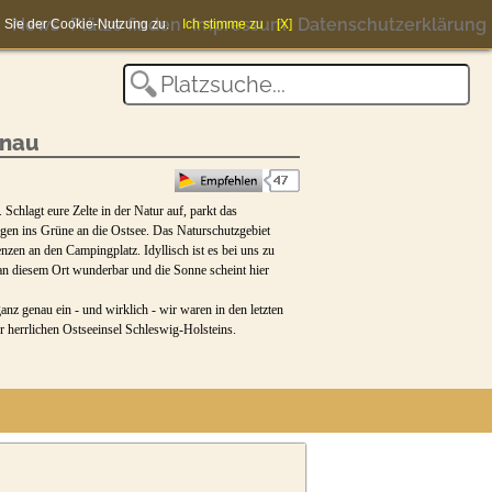
News
Plätze finden
Impressum
Datenschutzerklärung
en Sie der Cookie-Nutzung zu.
Ich stimme zu
[X]
lnau
Schlagt eure Zelte in der Natur auf, parkt das
en ins Grüne an die Ostsee. Das Naturschutzgebiet
en an den Campingplatz. Idyllisch ist es bei uns zu
 an diesem Ort wunderbar und die Sonne scheint hier
nz genau ein - und wirklich - wir waren in den letzten
r herrlichen Ostseeinsel Schleswig-Holsteins.