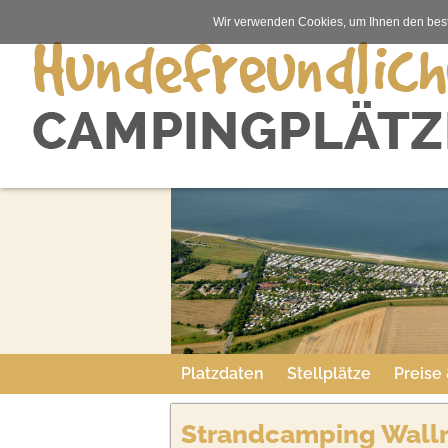
Wir verwenden Cookies, um Ihnen den best
Platzdaten
Stellplätze
Preise
Strandcamping Wall