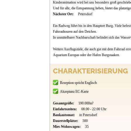
Kinderanimation wird bei uns besonders groß geschriebe
Und für alle, die Entspannung lieben, bietet das platze
Nächster Ort:
Petersdorf
Ein Radweg führt bis in den Hauptort Burg. Viele befes
Fahrradtouren auf den Deichen.
In unmittelbarer Nachbarschaft befindet sich das Wasse
Weitere Ausflugsziele, die auch gut mit dem Fahrrad er
Aquarium Europas oder der Hafen Burgstaaken.
CHARAKTERISIERUNG
Rezeption spricht Englisch
Akzeptanz EC-Karte
Gesamtgröße:
190.000m²
Einfahrtszeiten:
08.00 - 22.00 Uhr
Bankautomat:
in Petersdorf
Dauerstellplätze:
500
Miet-Wohnwagen:
35