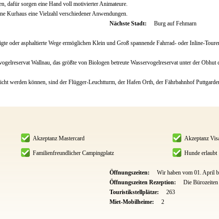
n, dafür sorgen eine Hand voll motivierter Animateure.
igene Kurhaus eine Vielzahl verschiedener Anwendungen.
Nächste Stadt:
Burg auf Fehmarn
tigte oder asphaltierte Wege ermöglichen Klein und Groß spannende Fahrrad- oder Inline-Toure
rvogelreservat Wallnau, das größte von Biologen betreute Wasservogelreservat unter der Obhu
reicht werden können, sind der Flügger-Leuchtturm, der Hafen Orth, der Fährbahnhof Puttgard
Akzeptanz Mastercard
Akzeptanz Vis
Familienfreundlicher Campingplatz
Hunde erlaubt
Öffnungszeiten:
Wir haben vom 01. April b
Öffnungszeiten Rezeption:
Die Bürozeiten 
Touristikstellplätze:
263
Miet-Mobilheime:
2