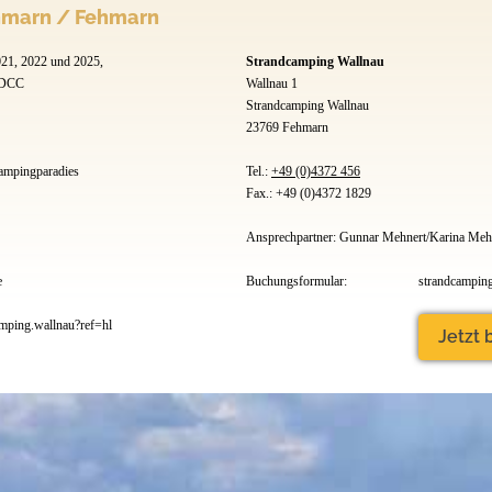
ehmarn / Fehmarn
21, 2022 und 2025,
Strandcamping Wallnau
 DCC
Wallnau 1
Strandcamping Wallnau
23769 Fehmarn
pingparadies
Tel.:
+49 (0)4372 456
Fax.: +49 (0)4372 1829
Ansprechpartner: Gunnar Mehnert/Karina Meh
e
Buchungsformular:
strandcampin
ping.wallnau?ref=hl
Jetzt