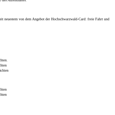
 des Aufenthaltes.
h seit neuestem von dem Angebot der Hochschwarzwald-Card: freie Fahrt und
chten.
chten
ächten
chten
chten