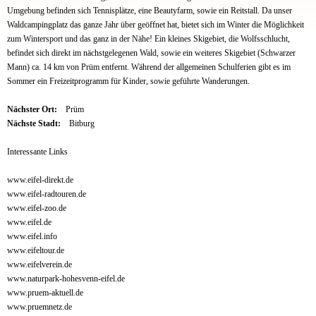
Umgebung befinden sich Tennisplätze, eine Beautyfarm, sowie ein Reitstall. Da unser
Waldcampingplatz das ganze Jahr über geöffnet hat, bietet sich im Winter die Möglichkeit
zum Wintersport und das ganz in der Nähe! Ein kleines Skigebiet, die Wolfsschlucht,
befindet sich direkt im nächstgelegenen Wald, sowie ein weiteres Skigebiet (Schwarzer
Mann) ca. 14 km von Prüm entfernt. Während der allgemeinen Schulferien gibt es im
Sommer ein Freizeitprogramm für Kinder, sowie geführte Wanderungen.
Nächster Ort:
Prüm
Nächste Stadt:
Bitburg
Interessante Links
www.eifel-direkt.de
www.eifel-radtouren.de
www.eifel-zoo.de
www.eifel.de
www.eifel.info
www.eifeltour.de
www.eifelverein.de
www.naturpark-hohesvenn-eifel.de
www.pruem-aktuell.de
www.pruemnetz.de