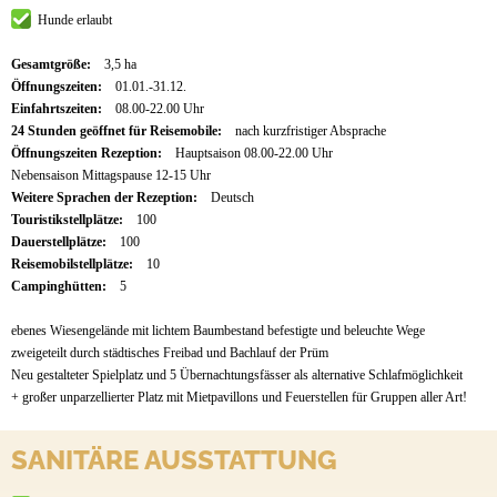
Hunde erlaubt
Gesamtgröße:
3,5 ha
Öffnungszeiten:
01.01.-31.12.
Einfahrtszeiten:
08.00-22.00 Uhr
24 Stunden geöffnet für Reisemobile:
nach kurzfristiger Absprache
Öffnungszeiten Rezeption:
Hauptsaison 08.00-22.00 Uhr
Nebensaison Mittagspause 12-15 Uhr
Weitere Sprachen der Rezeption:
Deutsch
Touristikstellplätze:
100
Dauerstellplätze:
100
Reisemobilstellplätze:
10
Campinghütten:
5
ebenes Wiesengelände mit lichtem Baumbestand befestigte und beleuchte Wege
zweigeteilt durch städtisches Freibad und Bachlauf der Prüm
Neu gestalteter Spielplatz und 5 Übernachtungsfässer als alternative Schlafmöglichkeit
+ großer unparzellierter Platz mit Mietpavillons und Feuerstellen für Gruppen aller Art!
SANITÄRE AUSSTATTUNG