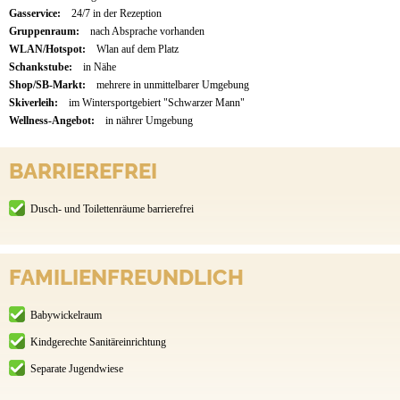
Gasservice:
24/7 in der Rezeption
Gruppenraum:
nach Absprache vorhanden
WLAN/Hotspot:
Wlan auf dem Platz
Schankstube:
in Nähe
Shop/SB-Markt:
mehrere in unmittelbarer Umgebung
Skiverleih:
im Wintersportgebiert "Schwarzer Mann"
Wellness-Angebot:
in nährer Umgebung
BARRIEREFREI
Dusch- und Toilettenräume barrierefrei
FAMILIENFREUNDLICH
Babywickelraum
Kindgerechte Sanitäreinrichtung
Separate Jugendwiese