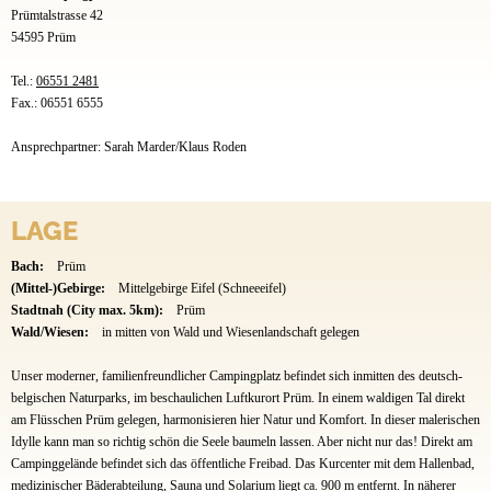
Prümtalstrasse 42
54595 Prüm
Tel.:
06551 2481
Fax.: 06551 6555
Ansprechpartner: Sarah Marder/Klaus Roden
LAGE
Bach:
Prüm
(Mittel-)Gebirge:
Mittelgebirge Eifel (Schneeeifel)
Stadtnah (City max. 5km):
Prüm
Wald/Wiesen:
in mitten von Wald und Wiesenlandschaft gelegen
Unser moderner, familienfreundlicher Campingplatz befindet sich inmitten des deutsch-
belgischen Naturparks, im beschaulichen Luftkurort Prüm. In einem waldigen Tal direkt
am Flüsschen Prüm gelegen, harmonisieren hier Natur und Komfort. In dieser malerischen
Idylle kann man so richtig schön die Seele baumeln lassen. Aber nicht nur das! Direkt am
Campinggelände befindet sich das öffentliche Freibad. Das Kurcenter mit dem Hallenbad,
medizinischer Bäderabteilung, Sauna und Solarium liegt ca. 900 m entfernt. In näherer