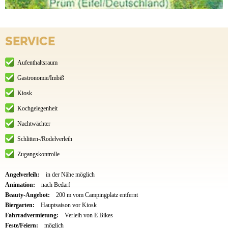
SERVICE
Aufenthaltsraum
Gastronomie/Imbiß
Kiosk
Kochgelegenheit
Nachtwächter
Schlitten-/Rodelverleih
Zugangskontrolle
Angelverleih:
in der Nähe möglich
Animation:
nach Bedarf
Beauty-Angebot:
200 m vom Campingplatz entfernt
Biergarten:
Hauptsaison vor Kiosk
Fahrradvermietung:
Verleih von E Bikes
Feste/Feiern:
möglich