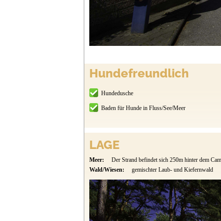
Hundefreundlich
Hundedusche
Baden für Hunde in Fluss/See/Meer
LAGE
Meer:
Der Strand befindet sich 250m hinter dem Cam
Wald/Wiesen:
gemischter Laub- und Kiefernwald