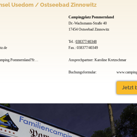
sel Usedom / Ostseebad Zinnowitz
Campingplatz Pommernland
Dr.-Wachsmann-Straße 40
17454 Ostseebad Zinnowitz
Tel.:
038377/40348
tz.de
Fax.: 038377/40349
www.facebook.com/Camping.Pommernland?fref=ts
Ansprechpartner: Karoline Kretzschmar
Buchungsformular:
Jetzt