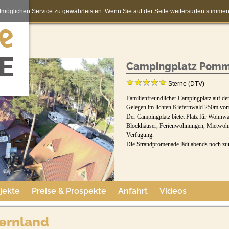
möglichen Service zu gewährleisten. Wenn Sie auf der Seite weitersurfen stimm
Campingplatz Pomm
Sterne (DTV)
Familienfreundlicher Campingplatz auf d
Gelegen im lichten Kiefernwald 250m vom
Der Campingplatz bietet Platz für Wohnwa
Blockhäuser, Ferienwohnungen, Mietwoh
Verfügung.
Die Strandpromenade lädt abends noch z
jekte
Preise & Prospekte
Anfahrt
Videos
ernland