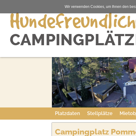
Wir verwenden Cookies, um Ihnen den best
Platzdaten
Stellplätze
Mietob
Campingplatz Pomm