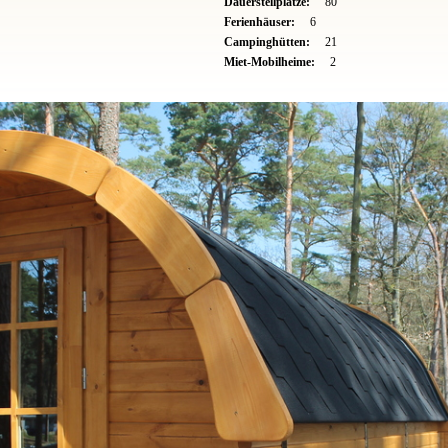
Dauerstellplätze:
80
Ferienhäuser:
6
Campinghütten:
21
Miet-Mobilheime:
2