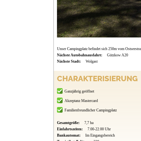
Unser Campingplatz befindet sich 250m vom Ostseestran
Nächste Autobahnausfahrt:
Gützkow A20
Nächste Stadt:
Wolgast
CHARAKTERISIERUNG
Ganzjährig geöffnet
Akzeptanz Mastercard
Familienfreundlicher Campingplatz
Gesamtgröße:
7,7 ha
Einfahrtszeiten:
7.00-22.00 Uhr
Bankautomat:
Im Eingangsbereich