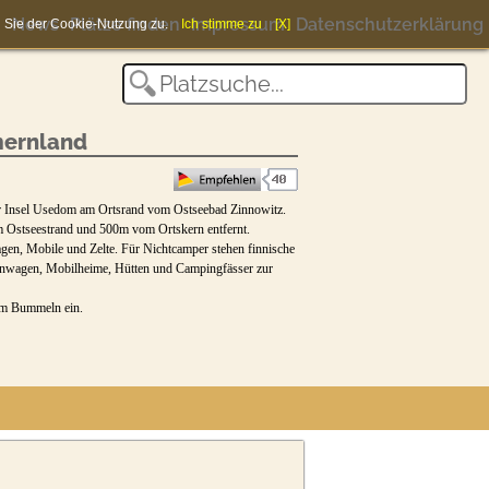
News
Plätze finden
Impressum
Datenschutzerklärung
en Sie der Cookie-Nutzung zu.
Ich stimme zu
[X]
ernland
er Insel Usedom am Ortsrand vom Ostseebad Zinnowitz.
 Ostseestrand und 500m vom Ortskern entfernt.
gen, Mobile und Zelte. Für Nichtcamper stehen finnische
nwagen, Mobilheime, Hütten und Campingfässer zur
um Bummeln ein.