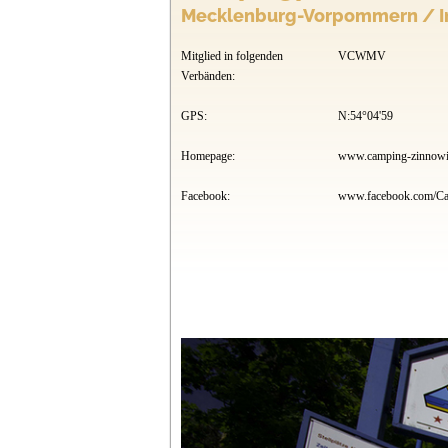
Mecklenburg-Vorpommern / In
Mitglied in folgenden
VCWMV
Verbänden:
GPS:
N:54°04'59
Homepage:
www.camping-zinnowi
Facebook: