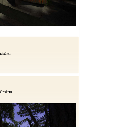
ndetüten
Ortskern