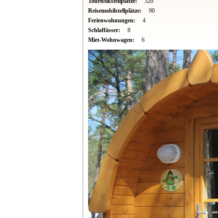
Touristikstellplätze:
320
Reisemobilstellplätze:
90
Ferienwohnungen:
4
Schlaffässer:
8
Miet-Wohnwagen:
6