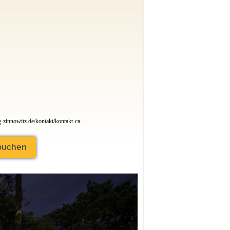
www.camping-zinnowitz.de/kontakt/kontakt-camping/
 buchen