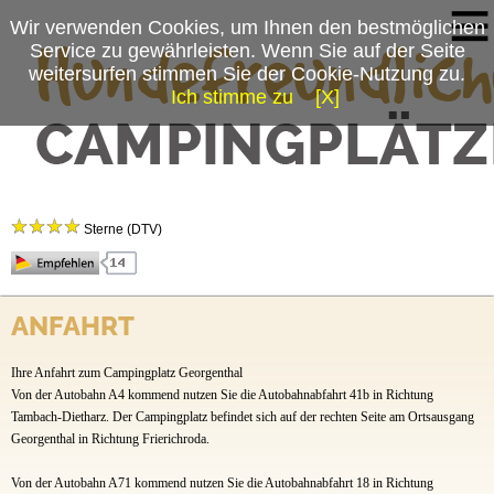
Wir verwenden Cookies, um Ihnen den bestmöglichen
Service zu gewährleisten. Wenn Sie auf der Seite
weitersurfen stimmen Sie der Cookie-Nutzung zu.
Ich stimme zu
[X]
Campingplatzmenü
Campingplatz Georgenthal
Platzdaten
Sterne (DTV)
Anfahrt
Campingplatz Georgenthal
ANFAHRT
Forsthaus am Steiger 2
Georgenthal
Ihre Anfahrt zum Campingplatz Georgenthal
99887 Georgenthal
Von der Autobahn A4 kommend nutzen Sie die Autobahnabfahrt 41b in Richtung
Tel.:
036253-469936
Tambach-Dietharz. Der Campingplatz befindet sich auf der rechten Seite am Ortsausgang
Georgenthal in Richtung Frierichroda.
Ansprechpartner: Familie Heiter/Nicole Heiter
Von der Autobahn A71 kommend nutzen Sie die Autobahnabfahrt 18 in Richtung