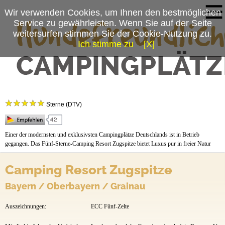
Wir verwenden Cookies, um Ihnen den bestmöglichen
Service zu gewährleisten. Wenn Sie auf der Seite
weitersurfen stimmen Sie der Cookie-Nutzung zu.
Ich stimme zu
[X]
Campingplatzmenü
Camping Resort Zugspitze
Platzdaten
Sterne (DTV)
Stellplätze
Preise & Prospekte
Einer der modernsten und exklusivsten Campingplätze Deutschlands ist in Betrieb
gegangen. Das Fünf-Sterne-Camping Resort Zugspitze bietet Luxus pur in freier Natur
Anfahrt
Camping Resort Zugspitze
News
Bayern / Oberbayern / Grainau
Auszeichnungen:
ECC Fünf-Zelte