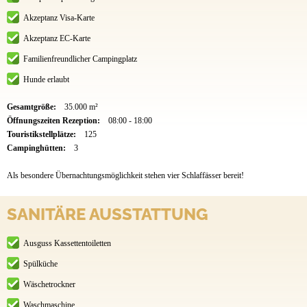
Akzeptanz Visa-Karte
Akzeptanz EC-Karte
Familienfreundlicher Campingplatz
Hunde erlaubt
Gesamtgröße:
35.000 m²
Öffnungszeiten Rezeption:
08:00 - 18:00
Touristikstellplätze:
125
Campinghütten:
3
Als besondere Übernachtungsmöglichkeit stehen vier Schlaffässer bereit!
SANITÄRE AUSSTATTUNG
Ausguss Kassettentoiletten
Spülküche
Wäschetrockner
Waschmaschine