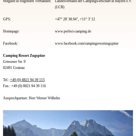
Mitglied in folgenden Verbänden:
Landesverband der Campingwirtschaft in Bayern e.V.
(LCB)
GPS:
+47° 28' 38.94", +11° 3' 12
Homepage:
www.perfect-camping.de
Facebook:
www.facebook.com/campingresortzugspitze
Camping Resort Zugspitze
Griesener Str. 9
82491 Grainau
Tel.:
+49 (0) 8821 94 39 115
Fax.: +49 (0) 8821 94 39 116
Ansprechpartner: Herr Werner Wilhelm