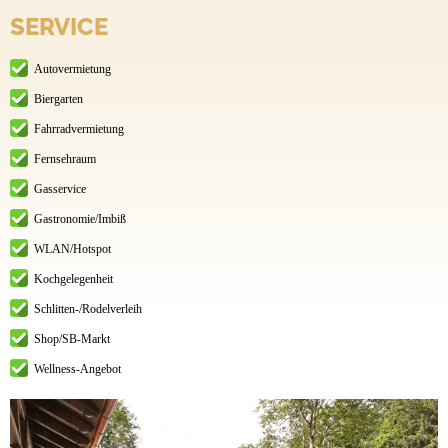
SERVICE
Autovermietung
Biergarten
Fahrradvermietung
Fernsehraum
Gasservice
Gastronomie/Imbiß
WLAN/Hotspot
Kochgelegenheit
Schlitten-/Rodelverleih
Shop/SB-Markt
Wellness-Angebot