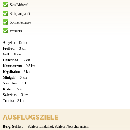
Ski (Abfahrt)
Ski (Langlauf)
Sonnenterrasse
Wandern
Angeln:
45 km
Freibad:
3 km
Golf:
8 km
Hallenbad:
3 km
Kanutouren:
0,5 km
Kegelbahn:
2 km
Minigolf:
3 km
Naturbad:
5 km
Reiten:
5 km
Solarium:
3 km
Tennis:
3 km
AUSFLUGSZIELE
Burg, Schloss:
Schloss Linderhof, Schloss Neuschwanstein