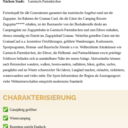
Nächste Stadt:
Garmisch-Partenkirchen
Freizeitspaß für alle Generationen garantiert das touristische Angebot rund um die
Zugspitze. Im Rahmen der Grainau Card, die die Gäste des Camping Resorts
Zugspitze***** erhalten, ist der Bustransfer von der Bushaltestelle direkt am
Campingplatz zur Zugspitzbahn in Garmisch-Partenkirchen und zum Eibsee enthalten,
ebenso einmalig ein Eintritt ins Zugspitzbad Grainau. Weiterhin genießen Gäste mit der
GrainauCard u.a. kostenlose Ortsführungen, geführte Wanderungen, Kurkonzerte,
Sportprogramm, Heimat- und Bayerische Abende u.v.m. Weltberühmte Attraktionen wie
Garmisch-Partenkirchen, der Eibsee, die Höllental- und Partnachklamm sowie prächtige
Schlösser befinden sich in unmittelbarer Nähe der neuen Anlage. Aktivurlauber können
nach Herzenslust wandern, walken, bootswandern, radfahren, biken, golfen, surfen,
paragliden und im Winter schneesicher Ski fahren, Langlauf machen, eislaufen, eisklettern,
winterwandern und vieles mehr. Die Sport-Infrastruktur der Region als Austragungsort
vieler Weltmeisterschaften entspricht modernsten Standards
CHARAKTERISIERUNG
Ganzjährig geöffnet
Wintercamping
Rezeption spricht Englisch